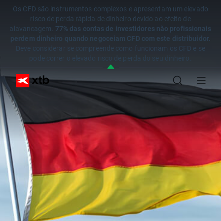
Os CFD são instrumentos complexos e apresentam um elevado
risco de perda rápida de dinheiro devido ao efeito de
alavancagem.
77% das contas de investidores não profissionais
perdem dinheiro quando negoceiam CFD com este distribuidor.
Deve considerar se compreende como funcionam os CFD e se
pode correr o elevado risco de perda do seu dinheiro.