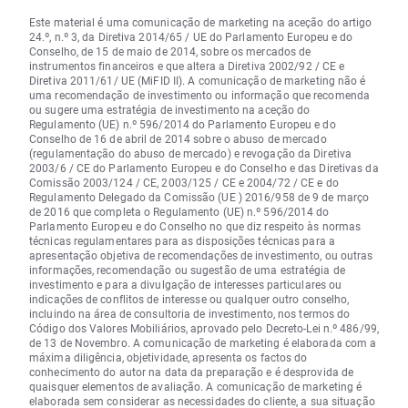
Este material é uma comunicação de marketing na aceção do artigo
24.º, n.º 3, da Diretiva 2014/65 / UE do Parlamento Europeu e do
Conselho, de 15 de maio de 2014, sobre os mercados de
instrumentos financeiros e que altera a Diretiva 2002/92 / CE e
Diretiva 2011/61/ UE (MiFID II). A comunicação de marketing não é
uma recomendação de investimento ou informação que recomenda
ou sugere uma estratégia de investimento na aceção do
Regulamento (UE) n.º 596/2014 do Parlamento Europeu e do
Conselho de 16 de abril de 2014 sobre o abuso de mercado
(regulamentação do abuso de mercado) e revogação da Diretiva
2003/6 / CE do Parlamento Europeu e do Conselho e das Diretivas da
Comissão 2003/124 / CE, 2003/125 / CE e 2004/72 / CE e do
Regulamento Delegado da Comissão (UE ) 2016/958 de 9 de março
de 2016 que completa o Regulamento (UE) n.º 596/2014 do
Parlamento Europeu e do Conselho no que diz respeito às normas
técnicas regulamentares para as disposições técnicas para a
apresentação objetiva de recomendações de investimento, ou outras
informações, recomendação ou sugestão de uma estratégia de
investimento e para a divulgação de interesses particulares ou
indicações de conflitos de interesse ou qualquer outro conselho,
incluindo na área de consultoria de investimento, nos termos do
Código dos Valores Mobiliários, aprovado pelo Decreto-Lei n.º 486/99,
de 13 de Novembro. A comunicação de marketing é elaborada com a
máxima diligência, objetividade, apresenta os factos do
conhecimento do autor na data da preparação e é desprovida de
quaisquer elementos de avaliação. A comunicação de marketing é
elaborada sem considerar as necessidades do cliente, a sua situação