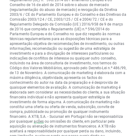
Conselho de 16 de abril de 2014 sobre o abuso de mercado
(regulamentação do abuso de mercado) e revogação da Diretiva
2003/6 / CE do Parlamento Europeu e do Conselho e das Diretivas da
Comissão 2003/124 / CE, 2003/125 / CE e 2004/72 / CE e do
Regulamento Delegado da Comissão (UE ) 2016/958 de 9 de março
de 2016 que completa o Regulamento (UE) n.º 596/2014 do
Parlamento Europeu e do Conselho no que diz respeito às normas
técnicas regulamentares para as disposições técnicas para a
apresentação objetiva de recomendações de investimento, ou outras
informações, recomendação ou sugestão de uma estratégia de
investimento e para a divulgação de interesses particulares ou
indicações de conflitos de interesse ou qualquer outro conselho,
incluindo na área de consultoria de investimento, nos termos do
Código dos Valores Mobiliários, aprovado pelo Decreto-Lei n.º 486/99,
de 13 de Novembro. A comunicação de marketing é elaborada com a
máxima diligência, objetividade, apresenta os factos do
conhecimento do autor na data da preparação e é desprovida de
quaisquer elementos de avaliação. A comunicação de marketing é
elaborada sem considerar as necessidades do cliente, a sua situação
financeira individual e não apresenta qualquer estratégia de
investimento de forma alguma. A comunicação de marketing não
constitui uma oferta ou oferta de venda, subscrição, convite de
compra, publicidade ou promoção de qualquer instrumento
financeiro. A XTB, S.A. - Sucursal em Portugal não se responsabiliza
por quaisquer
ações
ou omissões do cliente, em particular pela
aquisição ou alienação de instrumentos financeiros. A XTB não
aceitará a responsabilidade por qualquer perda ou dano, incluindo,
sem limitação, qualquer perda que possa surgir direta ou