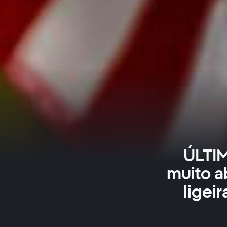
ÚLTIM
muito a
ligei