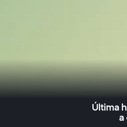
Última 
a