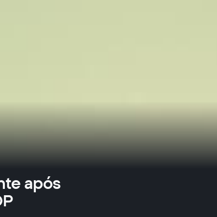
nte após
DP