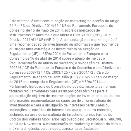
Este material é uma comunicação de marketing na aceção do artigo
24.º, n.º 3, da Diretiva 2014/65 / UE do Parlamento Europeu e do
Conselho, de 15 de maio de 2014, sobre os mercados de
instrumentos financeiros e que altera a Diretiva 2002/92 / CE e
Diretiva 2011/61/ UE (MiFID II). A comunicação de marketing não é
uma recomendação de investimento ou informação que recomenda
ou sugere uma estratégia de investimento na aceção do
Regulamento (UE) n.º 596/2014 do Parlamento Europeu e do
Conselho de 16 de abril de 2014 sobre o abuso de mercado
(regulamentação do abuso de mercado) e revogação da Diretiva
2003/6 / CE do Parlamento Europeu e do Conselho e das Diretivas da
Comissão 2003/124 / CE, 2003/125 / CE e 2004/72 / CE e do
Regulamento Delegado da Comissão (UE ) 2016/958 de 9 de março
de 2016 que completa o Regulamento (UE) n.º 596/2014 do
Parlamento Europeu e do Conselho no que diz respeito às normas
técnicas regulamentares para as disposições técnicas para a
apresentação objetiva de recomendações de investimento, ou outras
informações, recomendação ou sugestão de uma estratégia de
investimento e para a divulgação de interesses particulares ou
indicações de conflitos de interesse ou qualquer outro conselho,
incluindo na área de consultoria de investimento, nos termos do
Código dos Valores Mobiliários, aprovado pelo Decreto-Lei n.º 486/99,
de 13 de Novembro. A comunicação de marketing é elaborada com a
máxima diligência, objetividade, apresenta os factos do