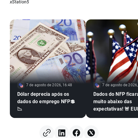
xStation5
7 de agosto de 2026, 16:48
7 de agosto de 2026,
Dólar deprecia após os
Dados do NFP fica
dados do emprego NFP💲
muito abaixo das
📉
expectativas! 🚨 E
dispara 📈