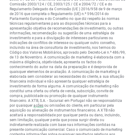
Comissão 2003/124 / CE, 2003/125 / CE e 2004/72 / CE e do
Regulamento Delegado da Comissão (UE ) 2016/958 de 9 de março
de 2016 que completa o Regulamento (UE) n.º 596/2014 do
Parlamento Europeu e do Conselho no que diz respeito às normas
técnicas regulamentares para as disposições técnicas para a
apresentação objetiva de recomendações de investimento, ou outras
informações, recomendação ou sugestão de uma estratégia de
investimento e para a divulgação de interesses particulares ou
indicações de conflitos de interesse ou qualquer outro conselho,
incluindo na área de consultoria de investimento, nos termos do
Código dos Valores Mobiliários, aprovado pelo Decreto-Lei n.º 486/99,
de 13 de Novembro. A comunicação de marketing é elaborada com a
máxima diligência, objetividade, apresenta os factos do
conhecimento do autor na data da preparação e é desprovida de
quaisquer elementos de avaliação. A comunicação de marketing é
elaborada sem considerar as necessidades do cliente, a sua situação
financeira individual e não apresenta qualquer estratégia de
investimento de forma alguma. A comunicação de marketing não
constitui uma oferta ou oferta de venda, subscrição, convite de
compra, publicidade ou promoção de qualquer instrumento
financeiro. A XTB, S.A. - Sucursal em Portugal não se responsabiliza
por quaisquer
ações
ou omissões do cliente, em particular pela
aquisição ou alienação de instrumentos financeiros. A XTB não
aceitará a responsabilidade por qualquer perda ou dano, incluindo,
sem limitação, qualquer perda que possa surgir direta ou
indiretamente realizada com base nas informações contidas na
presente comunicação comercial. Caso o comunicado de marketing
contenha informações sobre quaisquer resultados relativos aos