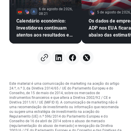
6 de agosto de 2026,
5 de agosto de 2026,
08:21
Calendário económico:
Os dados de empre
Investidores continuam
ADP nos EUA ficar
atentos aos resultados em
abaixo das estimati
Wall Street
EURUSD amplia os 
Este material é uma comunicação de marketing na aceção do artigo
24.º, n.º 3, da Diretiva 2014/65 / UE do Parlamento Europeu e do
Conselho, de 15 de maio de 2014, sobre os mercados de
instrumentos financeiros e que altera a Diretiva 2002/92 / CE e
Diretiva 2011/61/ UE (MiFID II). A comunicação de marketing não é
uma recomendação de investimento ou informação que recomenda
ou sugere uma estratégia de investimento na aceção do
Regulamento (UE) n.º 596/2014 do Parlamento Europeu e do
Conselho de 16 de abril de 2014 sobre o abuso de mercado
(regulamentação do abuso de mercado) e revogação da Diretiva
2003/6 / CE do Parlamento Europeu e do Conselho e das Diretivas da