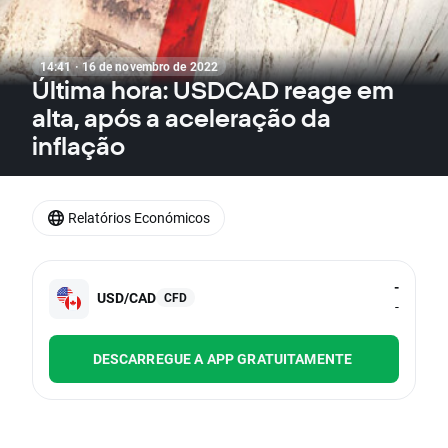
14:41 · 16 de novembro de 2022
Última hora: USDCAD reage em
alta, após a aceleração da
inflação
Relatórios Económicos
-
USD/CAD
CFD
-
DESCARREGUE A APP GRATUITAMENTE