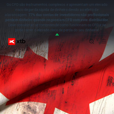
Os CFD são instrumentos complexos e apresentam um elevado
risco de perda rápida de dinheiro devido ao efeito de
alavancagem.
77% das contas de investidores não profissionais
perdem dinheiro quando negoceiam CFD com este distribuidor.
Deve considerar se compreende como funcionam os CFD e se
pode correr o elevado risco de perda do seu dinheiro.