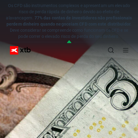
Os CFD são instrumentos complexos e apresentam um elevado
risco de perda rápida de dinheiro devido ao efeito de
alavancagem.
77% das contas de investidores não profissionais
perdem dinheiro quando negoceiam CFD com este distribuidor.
Deve considerar se compreende como funcionam os CFD e se
pode correr o elevado risco de perda do seu dinheiro.