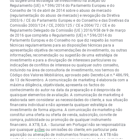
ou sugere uma estratégia de investimento na aceção do
Regulamento (UE) n.º 596/2014 do Parlamento Europeu e do
Conselho de 16 de abril de 2014 sobre o abuso de mercado
(regulamentação do abuso de mercado) e revogação da Diretiva
2003/6 / CE do Parlamento Europeu e do Conselho e das Diretivas da
Comissão 2003/124 / CE, 2003/125 / CE e 2004/72 / CE e do
Regulamento Delegado da Comissão (UE ) 2016/958 de 9 de março
de 2016 que completa o Regulamento (UE) n.º 596/2014 do
Parlamento Europeu e do Conselho no que diz respeito às normas
técnicas regulamentares para as disposições técnicas para a
apresentação objetiva de recomendações de investimento, ou outras
informações, recomendação ou sugestão de uma estratégia de
investimento e para a divulgação de interesses particulares ou
indicações de conflitos de interesse ou qualquer outro conselho,
incluindo na área de consultoria de investimento, nos termos do
Código dos Valores Mobiliários, aprovado pelo Decreto-Lei n.º 486/99,
de 13 de Novembro. A comunicação de marketing é elaborada com a
máxima diligência, objetividade, apresenta os factos do
conhecimento do autor na data da preparação e é desprovida de
quaisquer elementos de avaliação. A comunicação de marketing é
elaborada sem considerar as necessidades do cliente, a sua situação
financeira individual e não apresenta qualquer estratégia de
investimento de forma alguma. A comunicação de marketing não
constitui uma oferta ou oferta de venda, subscrição, convite de
compra, publicidade ou promoção de qualquer instrumento
financeiro. A XTB, S.A. - Sucursal em Portugal não se responsabiliza
por quaisquer
ações
ou omissões do cliente, em particular pela
aquisição ou alienação de instrumentos financeiros. A XTB não