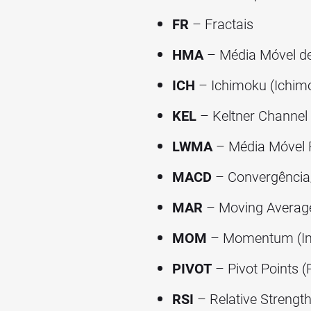
FR
– Fractais
HMA
– Média Móvel de
ICH
– Ichimoku (Ichim
KEL
– Keltner Channel 
LWMA
– Média Móvel 
MACD
– Convergência
MAR
– Moving Average
MOM
– Momentum (Im
PIVOT
– Pivot Points (
RSI
– Relative Strength 