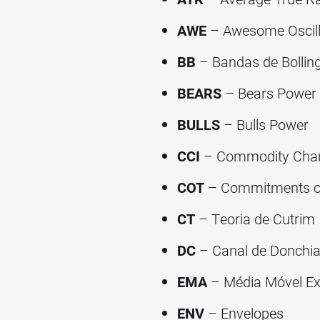
AWE
– Awesome Oscill
BB
– Bandas de Bollin
BEARS
– Bears Power
BULLS
– Bulls Power
CCI
– Commodity Chan
COT
– Commitments of
CT
– Teoria de Cutrim
DC
– Canal de Donchi
EMA
– Média Móvel Ex
ENV
– Envelopes