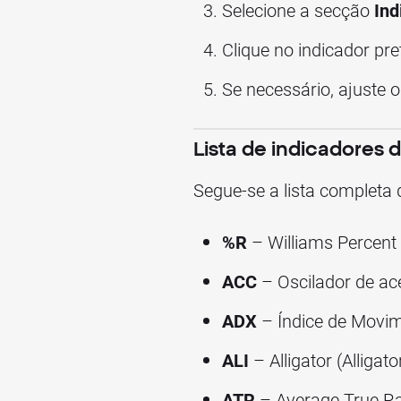
Selecione a secção
Ind
Clique no indicador pre
Se necessário, ajuste 
Lista de indicadores 
Segue-se a lista completa 
%R
– Williams Percent 
ACC
– Oscilador de ac
ADX
– Índice de Movim
ALI
– Alligator (Alligato
ATR
– Average True Ra