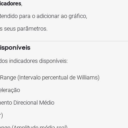
icadores
,
tendido para o adicionar ao gráfico,
os seus parâmetros.
disponíveis
dos indicadores disponíveis:
Range (Intervalo percentual de Williams)
eleração
ento Direcional Médio
r)
nge (Amplitude média real)