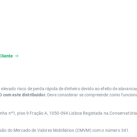
Cliente
levado risco de perda rápida de dinheiro devido ao efeito de alavanc
 com este distribuidor.
Deve considerar se compreende como funcionam
anha nº1, piso 9 Fração A, 1050-094 Lisboa Registada na Conservatóri
issão do Mercado de Valores Mobiliários (CMVM) com o número 341.