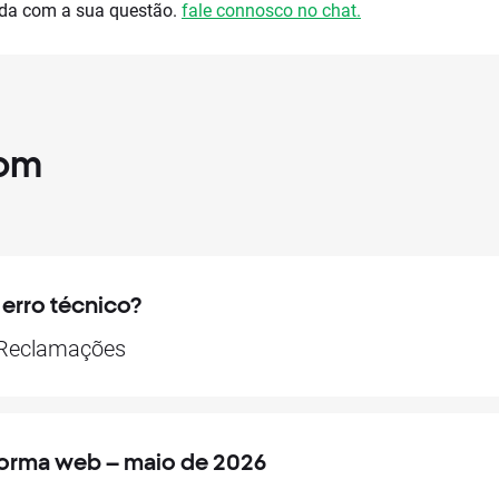
uda com a sua questão.
fale connosco no chat.
com
rro técnico?
a Reclamações
forma web – maio de 2026