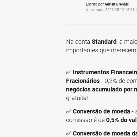
Escrito por
Adrian Breniuc
Atualizado: 2026-05-12 15:01:
Na conta
Standard
, a mai
importantes que merecem 
✅
Instrumentos Financeir
Fracionários
- 0,2% de co
negócios acumulado por 
gratuita!
✅
Conversão de moeda
-
comissão é de
0,5% do val
✅
Conversão de moeda da