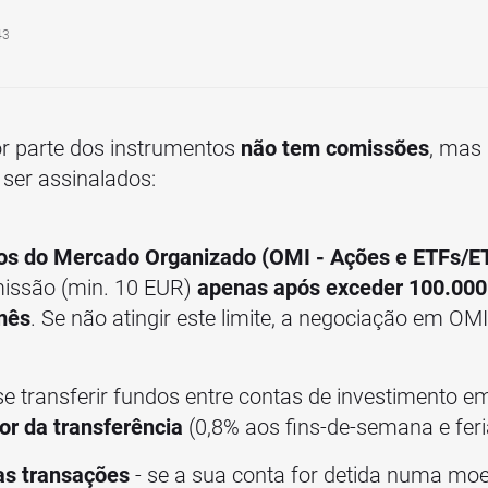
43
or parte dos instrumentos
não tem comissões
, mas
ser assinalados:
os do Mercado Organizado (OMI - Ações e ETFs/ET
missão (min. 10 EUR)
apenas após exceder 100.000
mês
. Se não atingir este limite, a negociação em OM
 se transferir fundos entre contas de investimento e
or da transferência
(0,8% aos fins-de-semana e feri
s transações
- se a sua conta for detida numa mo