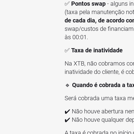
✅
Pontos swap
- alguns i
(taxa pela manutenção not
de cada dia, de acordo co
swap/custos de financiame
às 00:01.
✅
Taxa de inatividade
Na XTB, não cobramos com
inatividade do cliente, é 
🔹
Quando é cobrada a ta
Será cobrada uma taxa me
✔️ Não houve abertura nem
✔️ Não houve qualquer dep
A taxa é cobrada no início