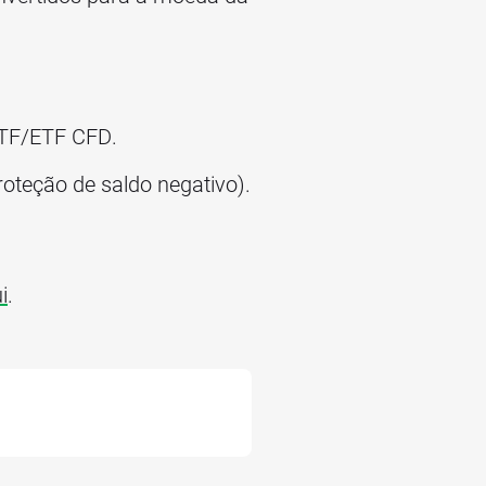
ETF/ETF CFD.
roteção de saldo negativo).
i
.