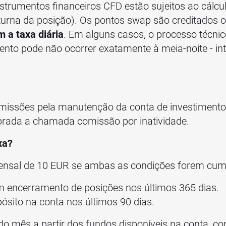
nstrumentos financeiros CFD estão sujeitos ao cálcu
urna da posição). Os pontos swap são creditados 
m a taxa diária
. Em alguns casos, o processo técnic
nto pode não ocorrer exatamente à meia-noite - in
issões pela manutenção da conta de investimento;
cobrada a chamada comissão por inatividade.
xa?
nsal de 10 EUR se ambas as condições forem cum
 encerramento de posições nos últimos 365 dias.
ósito na conta nos últimos 90 dias.
 do mês a partir dos fundos disponíveis na conta, c