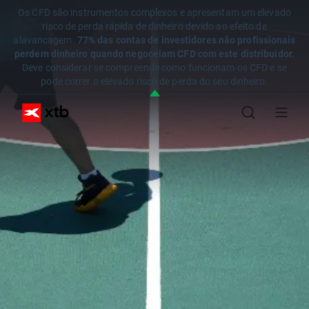
Os CFD são instrumentos complexos e apresentam um elevado
risco de perda rápida de dinheiro devido ao efeito de
alavancagem.
77% das contas de investidores não profissionais
perdem dinheiro quando negoceiam CFD com este distribuidor.
Deve considerar se compreende como funcionam os CFD e se
pode correr o elevado risco de perda do seu dinheiro.