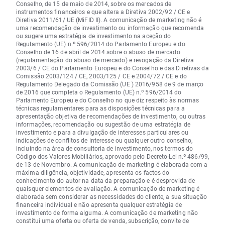
Conselho, de 15 de maio de 2014, sobre os mercados de
instrumentos financeiros e que altera a Diretiva 2002/92 / CE e
Diretiva 2011/61/ UE (MiFID II). A comunicação de marketing não é
uma recomendação de investimento ou informação que recomenda
ou sugere uma estratégia de investimento na aceção do
Regulamento (UE) n.º 596/2014 do Parlamento Europeu e do
Conselho de 16 de abril de 2014 sobre o abuso de mercado
(regulamentação do abuso de mercado) e revogação da Diretiva
2003/6 / CE do Parlamento Europeu e do Conselho e das Diretivas da
Comissão 2003/124 / CE, 2003/125 / CE e 2004/72 / CE e do
Regulamento Delegado da Comissão (UE ) 2016/958 de 9 de março
de 2016 que completa o Regulamento (UE) n.º 596/2014 do
Parlamento Europeu e do Conselho no que diz respeito às normas
técnicas regulamentares para as disposições técnicas para a
apresentação objetiva de recomendações de investimento, ou outras
informações, recomendação ou sugestão de uma estratégia de
investimento e para a divulgação de interesses particulares ou
indicações de conflitos de interesse ou qualquer outro conselho,
incluindo na área de consultoria de investimento, nos termos do
Código dos Valores Mobiliários, aprovado pelo Decreto-Lei n.º 486/99,
de 13 de Novembro. A comunicação de marketing é elaborada com a
máxima diligência, objetividade, apresenta os factos do
conhecimento do autor na data da preparação e é desprovida de
quaisquer elementos de avaliação. A comunicação de marketing é
elaborada sem considerar as necessidades do cliente, a sua situação
financeira individual e não apresenta qualquer estratégia de
investimento de forma alguma. A comunicação de marketing não
constitui uma oferta ou oferta de venda, subscrição, convite de