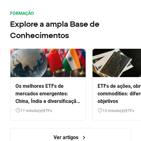
FORMAÇÃO
Explore a ampla Base de
Conhecimentos
Os melhores ETFs de
ETFs de ações, obr
mercados emergentes:
commodities: dife
China, Índia e diversificação
objetivos
global
17 minuto(s)
ETFs
15 minuto(s)
ETFs
Ver artigos