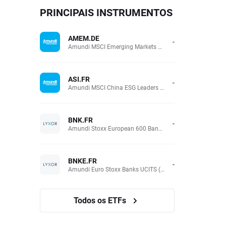
PRINCIPAIS INSTRUMENTOS
AMEM.DE
-
Amundi MSCI Emerging Markets UCITS (Acc EUR)
ASI.FR
-
Amundi MSCI China ESG Leaders Extra (DR) UCITS (Acc EUR)
BNK.FR
-
Amundi Stoxx European 600 Banks UCITS(Acc EUR)
BNKE.FR
-
Amundi Euro Stoxx Banks UCITS (Acc EUR)
Todos os ETFs