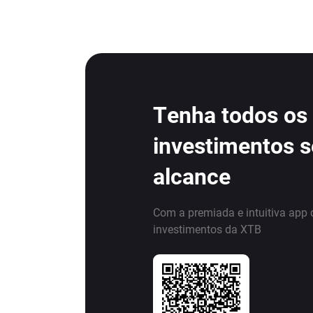
Tenha todos os
investimentos 
alcance
Com a premiada e intuitiva app 
investimentos da XTB