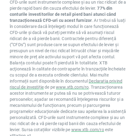
CFD-urile sunt instrumente complexe și au un risc ridicat de a
pierde rapid bani din cauza efectului de levier.
77% din
conturile investitorilor de retail pierd bani atunci când
tranzacționează CFD-uri cu acest furnizor
. Ar trebui să luați
în considerare dacă înțelegeți modul în care funcționează
CFD-urile și dacă vă puteți permite să vă asumați riscul
ridicat de a vă pierde banii. Contractele pentru diferență
(”CFDs”) sunt produse care se supun efectului de levier și
presupun un nivel de risc ridicat întrucât chiar și mișcările
minore de preț ale activului suport vă pot afecta contul.
Balanța contului poate fi pierdută în totalitate. XTB
acţionează în calitate de contraparte în tranzacţiile încheiate
cu scopul de a executa ordinele clientului. Mai multe
informații sunt disponibile în documentul
Declarația privind
riscul de investiție
de pe
www.xtb.com/ro
. Tranzacționarea
acestor instrumente ar putea să nu se potrivească tuturor
persoanelor, așadar se recomandă înțelegerea riscurilor și a
mecanismului de funcționare, precum și parcurgerea
programelor educaționale dedicate sau apelarea la asistență
personalizată. CFD-urile sunt instrumente complexe și au un
risc ridicat de a vă pierde rapid banii din cauza efectului de
levier. Sursa cotațiilor vizibile pe
www.xtb.com/ro
este
xStation.xt