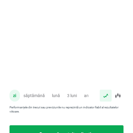
zi
săptămână
lună
3 luni
an
Performanțele din trecut sau previziunile nu reprezintă un indicator fiabil al rezultatelor
viitoare.