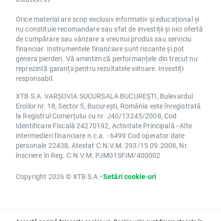
Orice material are scop exclusiv informativ și educațional și
nu constituie recomandare sau sfat de investiții și nici ofertă
de cumpărare sau vânzare a vreunui produs sau serviciu
financiar. Instrumentele financiare sunt riscante și pot
genera pierderi. Vă amintim că performanțele din trecut nu
reprezintă garanții pentru rezultatele viitoare. Investiți
responsabil.
XTB S.A. VARȘOVIA SUCURSALA BUCUREȘTI, Bulevardul
Eroilor nr. 18, Sector 5, București, România este înregistrată
la Registrul Comerțului cu nr. J40/13245/2008, Cod
Identificare Fiscală 24270192, Activitate Principală - Alte
intermedieri financiare n.c.a. - 6499 Cod operator date
personale 22438, Atestat C.N.V.M. 293/15.09.2008, Nr.
înscriere în Reg. C.N.V.M. PJM01SFIM/400002
Copyright 2026 © XTB S.A.
•
Setări cookie-uri