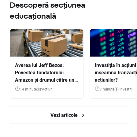
Descoperă secțiunea
educațională
Averea lui Jeff Bezos:
Investiția în acțiuni
Povestea fondatorului
înseamnă tranzacț
Amazon și drumul către una
acțiunilor?
dintre cele mai mari averi
14 minute(s)
Acțiuni
7 minute(s)
Investiții
din lume
Vezi articole