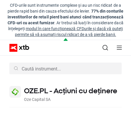
CFD-urile sunt instrumente complexe și au un risc ridicat de a
pierde rapid bani din cauza efectului de levier.
77% din conturile
investitorilor de retail pierd bani atunci când tranzacționează
CFD-uri cu acest furnizor
. Ar trebui să luați în considerare dacă
înțelegeți
modul în care funcționează CFDurile și dacă vă puteți
permite să vă asumați riscul ridicat de a vă pierde banii.
OZE.PL - Acțiuni cu deținere
Oze Capital SA