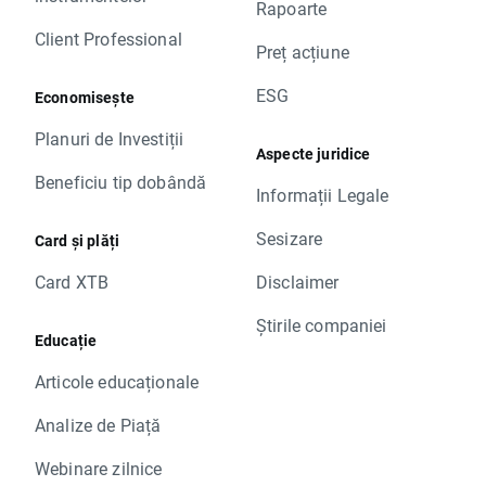
Rapoarte
Client Professional
Preț acțiune
ESG
Economisește
Planuri de Investiții
Aspecte juridice
Beneficiu tip dobândă
Informații Legale
Sesizare
Card și plăți
Card XTB
Disclaimer
Știrile companiei
Educație
Articole educaționale
Analize de Piață
Webinare zilnice