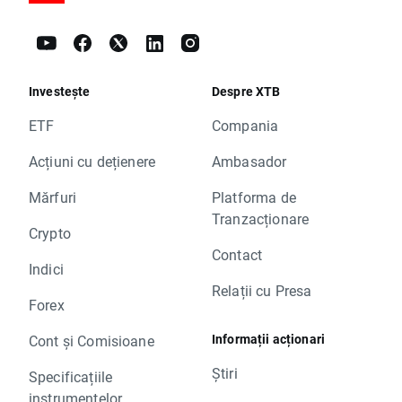
Investește
Despre XTB
ETF
Compania
Acțiuni cu dețienere
Ambasador
Mărfuri
Platforma de
Tranzacționare
Crypto
Contact
Indici
Relații cu Presa
Forex
Informații acționari
Cont și Comisioane
Știri
Specificațiile
instrumentelor