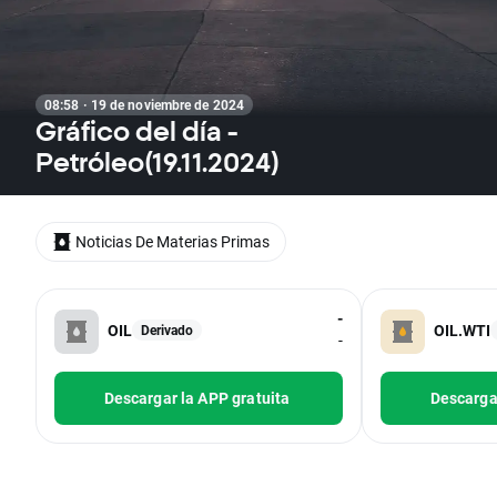
08:58 · 19 de noviembre de 2024
Gráfico del día -
Petróleo(19.11.2024)
Noticias De Materias Primas
-
OIL
OIL.WTI
Derivado
-
Descargar la APP gratuita
Descargar