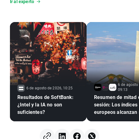
Ir al experto
principales activos financieros.
6 de agosto
6 de agosto de 2026, 10:25
09:13
Resultados de SoftBank:
Resumen de mitad 
¿Intel y la IA no son
sesión: Los índices
suficientes?
europeos alcanzan
récords 🎢