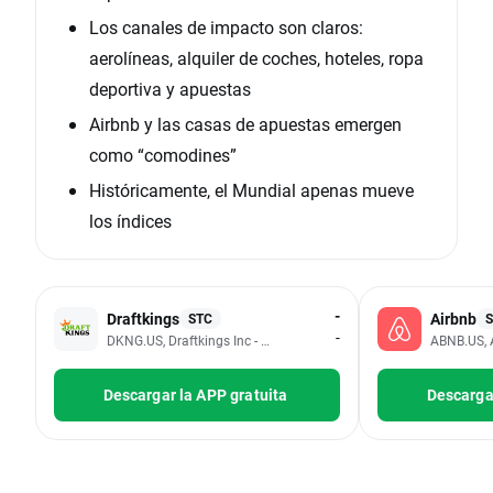
Los canales de impacto son claros:
aerolíneas, alquiler de coches, hoteles, ropa
deportiva y apuestas
Airbnb y las casas de apuestas emergen
como “comodines”
Históricamente, el Mundial apenas mueve
los índices
-
Draftkings
Airbnb
STC
-
DKNG.US, Draftkings Inc - Class A
ABNB.US, A
Descargar la APP gratuita
Descargar