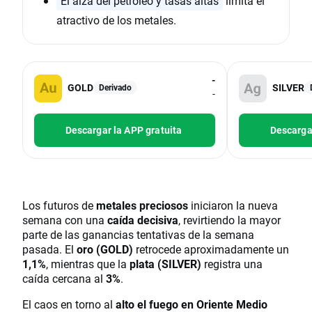
El alza del petróleo y tasas altas
limita el
atractivo de los metales.
-
GOLD
SILVER
Derivado
-
Descargar la APP gratuita
Descargar
Los futuros de
metales preciosos
iniciaron la nueva
semana con una
caída decisiva
, revirtiendo la mayor
parte de las ganancias tentativas de la semana
pasada. El
oro (GOLD)
retrocede aproximadamente un
1,1%
, mientras que la
plata (SILVER)
registra una
caída cercana al
3%
.
El caos en torno al
alto el fuego en Oriente Medio