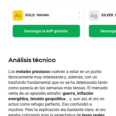
-
GOLD
SILVER
Derivado
-
Descargar la APP gratuita
Descargar
Análisis técnico
Los
metales preciosos
vuelven a estar en un punto
técnicamente muy interesante y, además, con un
trasfondo fundamental que no se ha deteriorado tanto
como parecía en las semanas más tensas. El mercado
venía de un episodio extraño:
guerra, inflación
energética, tensión geopolítica
… y, aun así, el oro no
actuó como refugio perfecto. Eso confundió a
muchos. Pero la explicación era bastante clara: el oro
estaba cotizando más la expectativa de
tasas reales