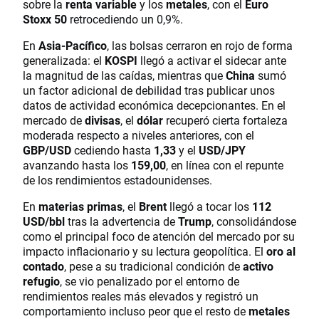
sobre la
renta variable
y los
metales
, con el
Euro
Stoxx 50
retrocediendo un 0,9%.
En
Asia-Pacífico
, las bolsas cerraron en rojo de forma
generalizada: el
KOSPI
llegó a activar el sidecar ante
la magnitud de las caídas, mientras que
China
sumó
un factor adicional de debilidad tras publicar unos
datos de actividad económica decepcionantes. En el
mercado de
divisas
, el
dólar
recuperó cierta fortaleza
moderada respecto a niveles anteriores, con el
GBP/USD
cediendo hasta
1,33
y el
USD/JPY
avanzando hasta los
159,00
, en línea con el repunte
de los rendimientos estadounidenses.
En
materias primas
, el
Brent
llegó a tocar los
112
USD/bbl
tras la advertencia de
Trump
, consolidándose
como el principal foco de atención del mercado por su
impacto inflacionario y su lectura geopolítica. El
oro al
contado
, pese a su tradicional condición de
activo
refugio
, se vio penalizado por el entorno de
rendimientos reales más elevados y registró un
comportamiento incluso peor que el resto de
metales