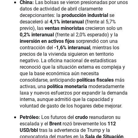
China:
Las bolsas se vieron presionadas por unos
datos de actividad de abril claramente
decepcionantes: la
producción industrial
se
desaceleró al
4,1% interanual
(frente al 5,7%
previo), las
ventas minoristas
crecieron solo un
0,2% interanual
(frente al 2,0% esperado) y la
inversión en activos fijos
sorprendió con una
contracción del
-1,6% interanual
, mientras los
precios de la vivienda siguieron en territorio
negativo. La oficina nacional de estadísticas
reconoció que la situación externa es compleja y
que la base económica aún necesita
consolidarse, anticipando
políticas fiscales
más
activas, una
política monetaria
moderadamente
laxa y nuevos esfuerzos por expandir la demanda
interna, aunque admitió que la capacidad y
voluntad de gasto de los hogares debe mejorar.
Petróleo:
Los futuros del
crudo
reanudaron su
escalada y el
Brent
rozó brevemente los
112
USD/bbl
tras la advertencia de Trump y la
convocatoria del martes en la
Sala de Situación
,