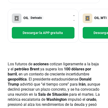
-
OIL
OIL.WTI
Derivado
-
Descargar la APP gratuita
Descargar
Los futuros de
acciones
cotizan ligeramente a la baja
y el
petróleo Brent
ya supera los
100 dólares por
barril
, en un contexto de creciente incertidumbre
geopolítica
. El presidente estadounidense
Donald
Trump
advirtió que “el tiempo corre” para
Irán
, aunque
declinó precisar un plazo concreto, y se ha convocado
una reunión en la
Sala de Situación
para el martes. La
retórica escalatoria de
Washington
impulsó el
crudo
,
presionó al alza los rendimientos de la deuda y pesó