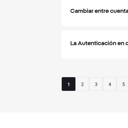
Cambiar entre cuentas
La Autenticación en 
1
2
3
4
5