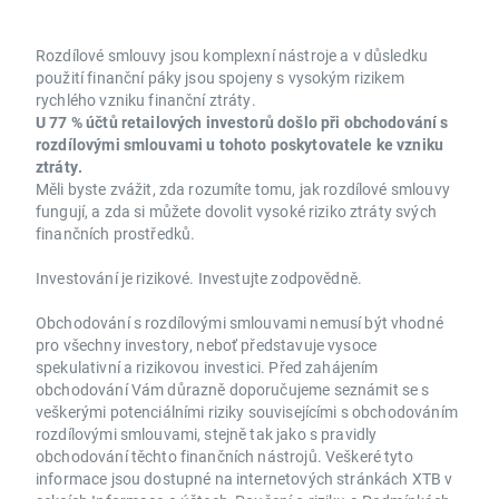
Rozdílové smlouvy jsou komplexní nástroje a v důsledku
použití finanční páky jsou spojeny s vysokým rizikem
rychlého vzniku finanční ztráty.
U 77 % účtů retailových investorů došlo při obchodování s
rozdílovými smlouvami u tohoto poskytovatele ke vzniku
ztráty.
Měli byste zvážit, zda rozumíte tomu, jak rozdílové smlouvy
fungují, a zda si můžete dovolit vysoké riziko ztráty svých
finančních prostředků.
Investování je rizikové. Investujte zodpovědně.
Obchodování s rozdílovými smlouvami nemusí být vhodné
pro všechny investory, neboť představuje vysoce
spekulativní a rizikovou investici. Před zahájením
obchodování Vám důrazně doporučujeme seznámit se s
veškerými potenciálními riziky souvisejícími s obchodováním
rozdílovými smlouvami, stejně tak jako s pravidly
obchodování těchto finančních nástrojů. Veškeré tyto
informace jsou dostupné na internetových stránkách XTB v