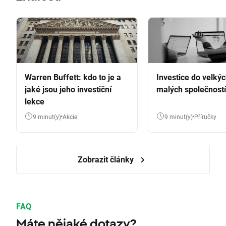
Warren Buffett: kdo to je a
Investice do velkýc
jaké jsou jeho investiční
malých společností
lekce
9 minut(y)
Akcie
9 minut(y)
Příručky
Zobrazit články
FAQ
Máte nějaké dotazy?