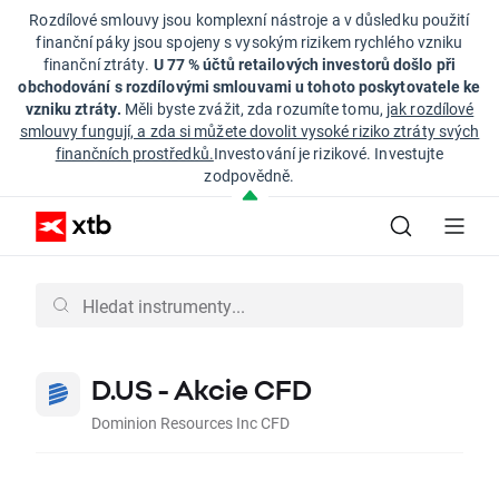
Rozdílové smlouvy jsou komplexní nástroje a v důsledku použití
finanční páky jsou spojeny s vysokým rizikem rychlého vzniku
finanční ztráty.
U 77 % účtů retailových investorů došlo při
obchodování s rozdílovými smlouvami u tohoto poskytovatele ke
vzniku ztráty.
Měli byste zvážit, zda rozumíte tomu,
jak rozdílové
smlouvy fungují, a zda si můžete dovolit vysoké riziko ztráty svých
finančních prostředků.
Investování je rizikové. Investujte
zodpovědně.
D.US - Akcie CFD
Dominion Resources Inc CFD