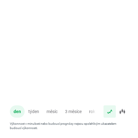
den
týden
měsíc
3 měsíce
rok
Výkonnost v minulosti nebo budoucí prognózy nejsou spolehlivým ukazatelem
budoucí výkonnosti.