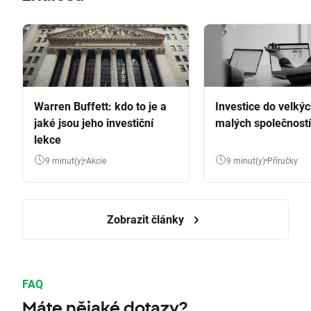
Warren Buffett: kdo to je a
Investice do velkýc
jaké jsou jeho investiční
malých společností
lekce
9 minut(y)
Akcie
9 minut(y)
Příručky
Zobrazit články
FAQ
Máte nějaké dotazy?