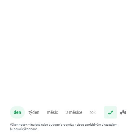
den
týden
měsíc
3 měsíce
rok
Výkonnost v minulosti nebo budoucí prognózy nejsou spolehlivým ukazatelem
budoucí výkonnosti.