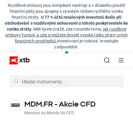
Rozdílové smlouvy jsou komplexní nástroje a v důsledku použití
finanční páky jsou spojeny s vysokým rizikem rychlého vzniku
finanční ztráty.
U 77 % účtů retailových investorů došlo při
obchodování s rozdílovými smlouvami u tohoto poskytovatele ke
vzniku ztráty.
Měli byste zvážit, zda rozumíte tomu,
jak rozdílové
smlouvy fungují, a zda si můžete dovolit vysoké riziko ztráty svých
finančních prostředků.
Investování je rizikové. Investujte
zodpovědně.
MDM.FR - Akcie CFD
Maisons du Monde SA CFD