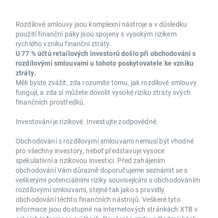
Rozdílové smlouvy jsou komplexní nástroje a v důsledku
použití finanční páky jsou spojeny s vysokým rizikem
rychlého vzniku finanční ztráty.
U 77 % účtů retailových investorů došlo při obchodování s
rozdílovými smlouvami u tohoto poskytovatele ke vzniku
ztráty.
Měli byste zvážit, zda rozumíte tomu, jak rozdílové smlouvy
fungují, a zda si můžete dovolit vysoké riziko ztráty svých
finančních prostředků.
Investování je rizikové. Investujte zodpovědně.
Obchodování s rozdílovými smlouvami nemusí být vhodné
pro všechny investory, neboť představuje vysoce
spekulativní a rizikovou investici. Před zahájením
obchodování Vám důrazně doporučujeme seznámit se s
veškerými potenciálními riziky souvisejícími s obchodováním
rozdílovými smlouvami, stejně tak jako s pravidly
obchodování těchto finančních nástrojů. Veškeré tyto
informace jsou dostupné na internetových stránkách XTB v