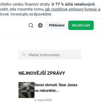
hlého vzniku finanční ztráty.
U 77 % účtů retailových
vážit, zda rozumíte tomu,
jak rozdílové smlouvy fungují, a
zikové. Investujte zodpovědně.
Přihlášení
Otevřít účet
NEJNOVĚJŠÍ ZPRÁVY
Denní shrnutí: Dow Jones
na rekordníc...
5. srpna 2026