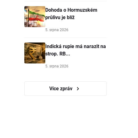
Dohoda o Hormuzském
průlivu je blíž
5. srpna 2026
Indická rupie má narazit na
strop. RB...
5. srpna 2026
Více zpráv