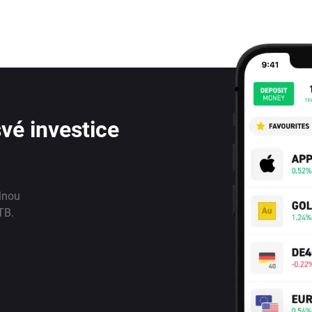
vé investice
lnou
TB.