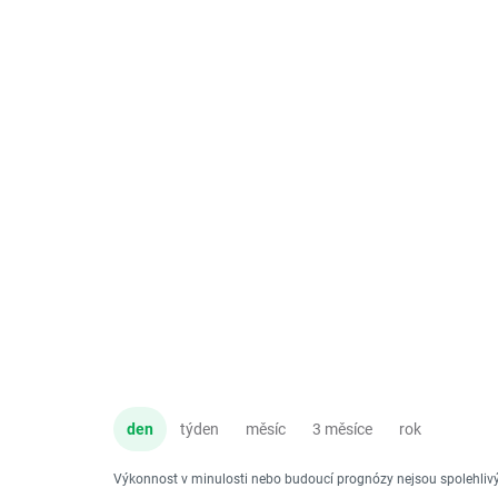
den
týden
měsíc
3 měsíce
rok
Výkonnost v minulosti nebo budoucí prognózy nejsou spolehli