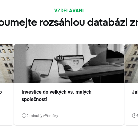
VZDĚLÁVÁNÍ
oumejte rozsáhlou databázi zn
o
Investice do velkých vs. malých
Ja
společností
9 minut(y)
Příručky