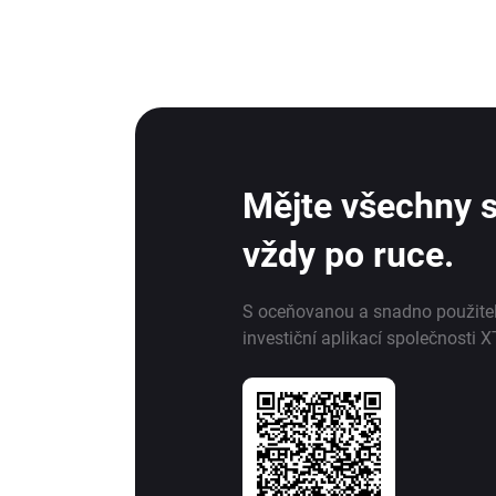
Mějte všechny s
vždy po ruce.
S oceňovanou a snadno použite
investiční aplikací společnosti X