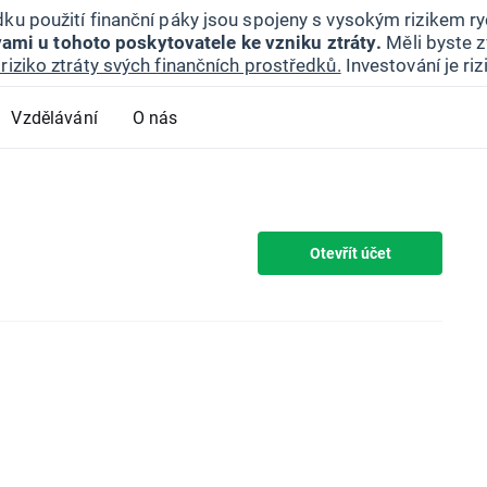
ku použití finanční páky jsou spojeny s vysokým rizikem ryc
ami u tohoto poskytovatele ke vzniku ztráty.
Měli byste z
riziko ztráty svých finančních prostředků.
Investování je ri
Vzdělávání
O nás
Otevřít účet