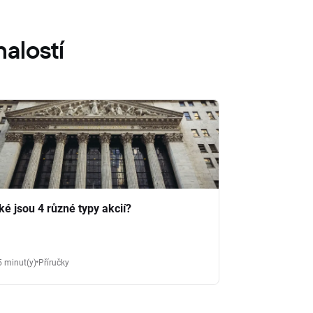
alostí
ké jsou 4 různé typy akcií?
5 minut(y)
Příručky