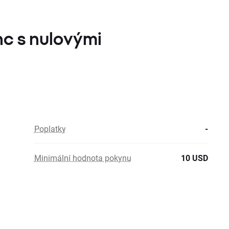
nc s nulovými
Poplatky
-
Minimální hodnota pokynu
10 USD