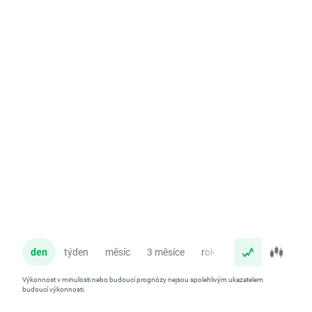
den
týden
měsíc
3 měsíce
rok
Výkonnost v minulosti nebo budoucí prognózy nejsou spolehlivým ukazatelem
budoucí výkonnosti.