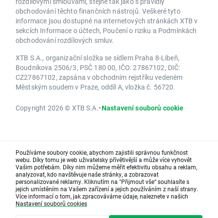
rozdílovými smlouvami, stejně tak jako s pravidly
obchodování těchto finančních nástrojů. Veškeré tyto
informace jsou dostupné na internetových stránkách XTB v
sekcích Informace o účtech, Poučení o riziku a Podmínkách
obchodování rozdílových smluv.
XTB S.A., organizační složka se sídlem Praha 8-Libeň,
Boudníkova 2506/3, PSČ 180 00, IČO: 27867102, DIČ:
CZ27867102, zapsána v obchodním rejstříku vedeném
Městským soudem v Praze, oddíl A, vložka č. 56720.
Copyright 2026 © XTB S.A.
•
Nastavení souborů cookie
Používáme soubory cookie, abychom zajistili správnou funkčnost
webu. Díky tomu je web uživatelsky přívětivější a může více vyhovět
Vašim potřebám. Díky nim můžeme měřit efektivitu obsahu a reklam,
analyzovat, kdo navštěvuje naše stránky, a zobrazovat
personalizované reklamy. Kliknutím na "Přijmout vše“ souhlasíte s
jejich umístěním na Vašem zařízení a jejich používáním z naší strany.
Více informací o tom, jak zpracováváme údaje, naleznete v našich
Nastavení souborů cookies