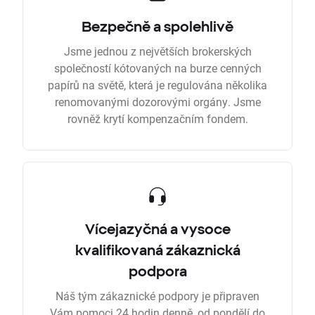
Bezpečně a spolehlivě
Jsme jednou z největších brokerských
společností kótovaných na burze cenných
papírů na světě, která je regulována několika
renomovanými dozorovými orgány. Jsme
rovněž krytí kompenzačním fondem.
Vícejazyčná a vysoce
kvalifikovaná zákaznická
podpora
Náš tým zákaznické podpory je připraven
Vám pomoci 24 hodin denně, od pondělí do