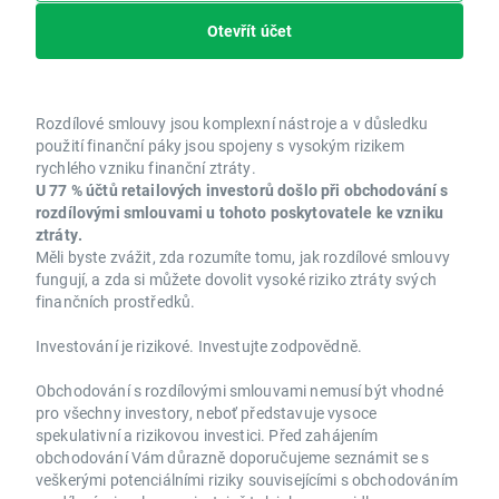
Otevřít účet
Rozdílové smlouvy jsou komplexní nástroje a v důsledku
použití finanční páky jsou spojeny s vysokým rizikem
rychlého vzniku finanční ztráty.
U 77 % účtů retailových investorů došlo při obchodování s
rozdílovými smlouvami u tohoto poskytovatele ke vzniku
ztráty.
Měli byste zvážit, zda rozumíte tomu, jak rozdílové smlouvy
fungují, a zda si můžete dovolit vysoké riziko ztráty svých
finančních prostředků.
Investování je rizikové. Investujte zodpovědně.
Obchodování s rozdílovými smlouvami nemusí být vhodné
pro všechny investory, neboť představuje vysoce
spekulativní a rizikovou investici. Před zahájením
obchodování Vám důrazně doporučujeme seznámit se s
veškerými potenciálními riziky souvisejícími s obchodováním