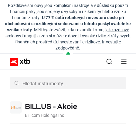
Rozdílové smlouvy jsou komplexní nástroje a v důsledku použití
finanční páky jsou spojeny s vysokým rizikem rychlého vzniku
finanční ztráty.
U 77 % účtů retailových investorů došlo při
obchodování s rozdílovými smlouvami u tohoto poskytovatele ke
vzniku ztráty.
Měli byste zvážit, zda rozumíte tomu,
jak rozdílové
smlouvy fungují, a zda si můžete dovolit vysoké riziko ztráty svých
finančních prostředků.
Investování je rizikové. Investujte
zodpovědně.
BILL.US - Akcie
Bill.com Holdings Inc