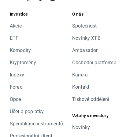
Investice
O nás
Akcie
Společnost
ETF
Novinky XTB
Komodity
Ambasador
Kryptoměny
Obchodní platforma
Indexy
Kariéra
Forex
Kontakt
Opce
Tiskové oddělení
Účet a poplatky
Vztahy s investory
Specifikace instrumentů
Novinky
Profesionální klient