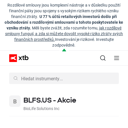
Rozdílové smlouvy jsou komplexní nástroje a v důsledku použití
finanční páky jsou spojeny s vysokým rizikem rychlého vzniku
finanční ztráty.
U 77 % účtů retailových investorů došlo při
obchodování s rozdílovými smlouvami u tohoto poskytovatele ke
vzniku ztráty.
Měli byste zvážit, zda rozumíte tomu,
jak rozdílové
smlouvy fungují, a zda si můžete dovolit vysoké riziko ztráty svých
finančních prostředků.
Investování je rizikové. Investujte
zodpovědně.
BLFS.US - Akcie
BioLife Solutions Inc