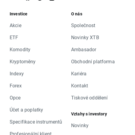
Investice
O nás
Akcie
Společnost
ETF
Novinky XTB
Komodity
Ambasador
Kryptoměny
Obchodní platforma
Indexy
Kariéra
Forex
Kontakt
Opce
Tiskové oddělení
Účet a poplatky
Vztahy s investory
Specifikace instrumentů
Novinky
Profesionální klient