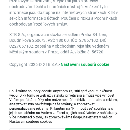
rozdílovými smlouvami, stejně tak jako s pravidly
obchodování těchto finančních nástrojů. Veškeré tyto
informace jsou dostupné na internetových stránkách XTB v
sekcích Informace o účtech, Poučení o riziku a Podmínkách
obchodování rozdílových smluv.
XTB S.A., organizační složka se sídlem Praha 8-Libeň,
Boudníkova 2506/3, PSČ 180 00, IČO: 27867102, DIČ:
CZ27867102, zapsána v obchodním rejstříku vedeném
Městským soudem v Praze, oddíl A, vložka č. 56720.
Copyright 2026 © XTB S.A.
•
Nastavení souborů cookie
Používáme soubory cookie, abychom zajistili správnou funkčnost
webu. Díky tomu je web uživatelsky přívětivější a může více vyhovět
Vašim potřebám. Díky nim můžeme měřit efektivitu obsahu a reklam,
analyzovat, kdo navštěvuje naše stránky, a zobrazovat
personalizované reklamy. Kliknutím na "Přijmout vše“ souhlasíte s
jejich umístěním na Vašem zařízení a jejich používáním z naší strany.
Více informací o tom, jak zpracováváme údaje, naleznete v našich
Nastavení souborů cookies