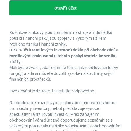
Otevřít účet
Rozdílové smlouvy jsou komplexní nástroje a v důsledku
použití finanční páky jsou spojeny s vysokým rizikem
rychlého vzniku finanční ztráty.
U 77 % účtů retailových investorů došlo při obchodování s
rozdílovými smlouvami u tohoto poskytovatele ke vzniku
ztráty.
Měli byste zvážit, zda rozumíte tomu, jak rozdílové smlouvy
fungují, a zda si můžete dovolit vysoké riziko ztráty svých
finančních prostředků.
Investování je rizikové. Investujte zodpovědně.
Obchodování s rozdílovými smlouvami nemusí být vhodné
pro všechny investory, neboť představuje vysoce
spekulativní a rizikovou investici. Před zahájením
obchodování Vám důrazně doporučujeme seznámit se s
veškerými potenciálními riziky souvisejícími s obchodováním