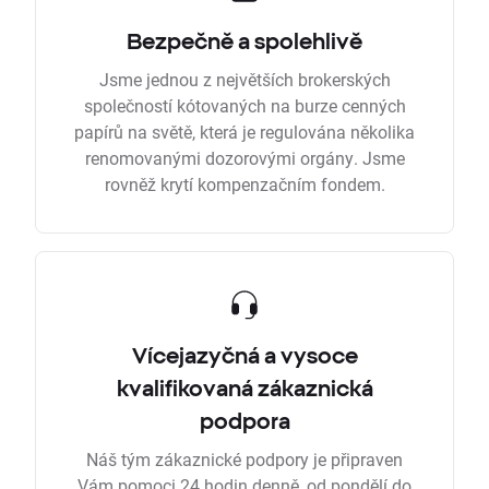
Bezpečně a spolehlivě
Jsme jednou z největších brokerských
společností kótovaných na burze cenných
papírů na světě, která je regulována několika
renomovanými dozorovými orgány. Jsme
rovněž krytí kompenzačním fondem.
Vícejazyčná a vysoce
kvalifikovaná zákaznická
podpora
Náš tým zákaznické podpory je připraven
Vám pomoci 24 hodin denně, od pondělí do