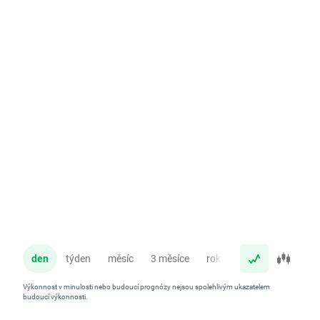
den
týden
měsíc
3 měsíce
rok
Výkonnost v minulosti nebo budoucí prognózy nejsou spolehlivým ukazatelem
budoucí výkonnosti.