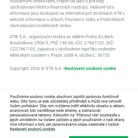
rozdílovými smlouvami, stejně tak jako s pravidly
obchodování těchto finančních nástrojů. Veškeré tyto
informace jsou dostupné na internetových stránkách XTB v
sekcích Informace o účtech, Poučení o riziku a Podmínkách
obchodování rozdílových smluv.
XTB S.A., organizační složka se sídlem Praha 8-Libeň,
Boudníkova 2506/3, PSČ 180 00, IČO: 27867102, DIČ:
CZ27867102, zapsána v obchodním rejstříku vedeném
Městským soudem v Praze, oddíl A, vložka č. 56720.
Copyright 2026 © XTB S.A.
•
Nastavení souborů cookie
Používáme soubory cookie, abychom zajistili správnou funkčnost
webu. Díky tomu je web uživatelsky přívětivější a může více vyhovět
Vašim potřebám. Díky nim můžeme měřit efektivitu obsahu a reklam,
analyzovat, kdo navštěvuje naše stránky, a zobrazovat
personalizované reklamy. Kliknutím na "Přijmout vše“ souhlasíte s
jejich umístěním na Vašem zařízení a jejich používáním z naší strany.
Více informací o tom, jak zpracováváme údaje, naleznete v našich
Nastavení souborů cookies