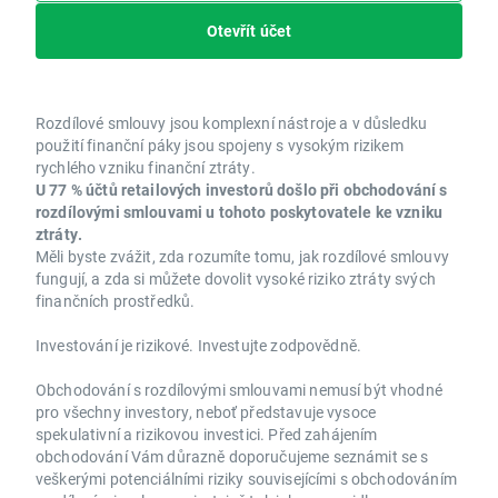
Otevřít účet
Rozdílové smlouvy jsou komplexní nástroje a v důsledku
použití finanční páky jsou spojeny s vysokým rizikem
rychlého vzniku finanční ztráty.
U 77 % účtů retailových investorů došlo při obchodování s
rozdílovými smlouvami u tohoto poskytovatele ke vzniku
ztráty.
Měli byste zvážit, zda rozumíte tomu, jak rozdílové smlouvy
fungují, a zda si můžete dovolit vysoké riziko ztráty svých
finančních prostředků.
Investování je rizikové. Investujte zodpovědně.
Obchodování s rozdílovými smlouvami nemusí být vhodné
pro všechny investory, neboť představuje vysoce
spekulativní a rizikovou investici. Před zahájením
obchodování Vám důrazně doporučujeme seznámit se s
veškerými potenciálními riziky souvisejícími s obchodováním