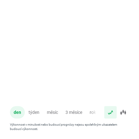
den
týden
měsíc
3 měsíce
rok
Výkonnost v minulosti nebo budoucí prognózy nejsou spolehlivým ukazatelem
budoucí výkonnosti.