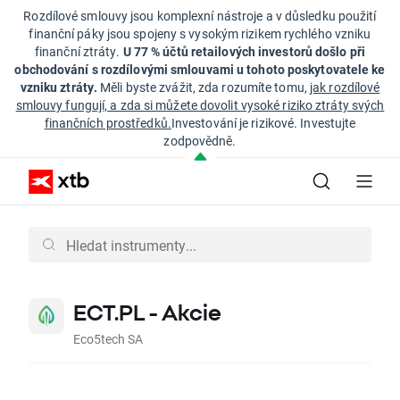
Rozdílové smlouvy jsou komplexní nástroje a v důsledku použití
finanční páky jsou spojeny s vysokým rizikem rychlého vzniku
finanční ztráty.
U 77 % účtů retailových investorů došlo při
obchodování s rozdílovými smlouvami u tohoto poskytovatele ke
vzniku ztráty.
Měli byste zvážit, zda rozumíte tomu,
jak rozdílové
smlouvy fungují, a zda si můžete dovolit vysoké riziko ztráty svých
finančních prostředků.
Investování je rizikové. Investujte
zodpovědně.
ECT.PL - Akcie
Eco5tech SA