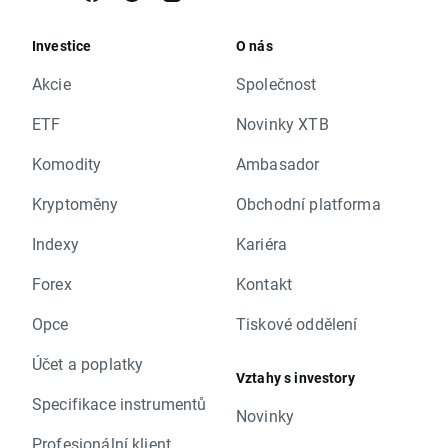
Investice
O nás
Akcie
Společnost
ETF
Novinky XTB
Komodity
Ambasador
Kryptoměny
Obchodní platforma
Indexy
Kariéra
Forex
Kontakt
Opce
Tiskové oddělení
Účet a poplatky
Vztahy s investory
Specifikace instrumentů
Novinky
Profesionální klient