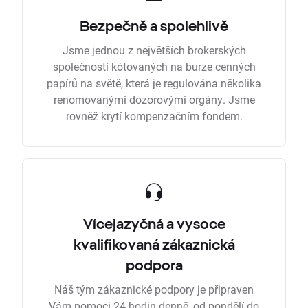
Bezpečně a spolehlivě
Jsme jednou z největších brokerských
společností kótovaných na burze cenných
papírů na světě, která je regulována několika
renomovanými dozorovými orgány. Jsme
rovněž krytí kompenzačním fondem.
Vícejazyčná a vysoce
kvalifikovaná zákaznická
podpora
Náš tým zákaznické podpory je připraven
Vám pomoci 24 hodin denně, od pondělí do