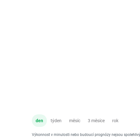
den
týden
měsíc
3 měsíce
rok
Výkonnost v minulosti nebo budoucí prognózy nejsou spolehli