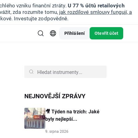
hlého vzniku finanční ztráty.
U 77 % účtů retailových
vážit, zda rozumíte tomu,
jak rozdílové smlouvy fungují, a
zikové. Investujte zodpovědně.
Přihlášení
Otevřít účet
NEJNOVĚJŠÍ ZPRÁVY
🎥 Týden na trzích: Jaké
byly nejlepší...
9. srpna 2026