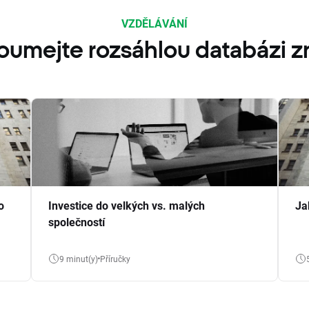
VZDĚLÁVÁNÍ
oumejte rozsáhlou databázi zn
o
Investice do velkých vs. malých
Ja
společností
9 minut(y)
Příručky