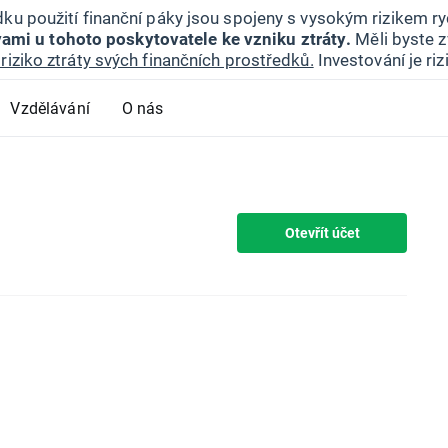
ku použití finanční páky jsou spojeny s vysokým rizikem ryc
ami u tohoto poskytovatele ke vzniku ztráty.
Měli byste z
riziko ztráty svých finančních prostředků.
Investování je ri
Vzdělávání
O nás
Otevřít účet