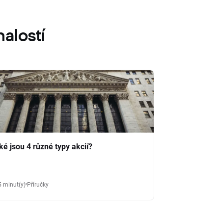
alostí
ké jsou 4 různé typy akcií?
5 minut(y)
Příručky