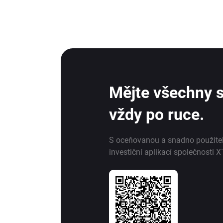
Mějte všechny s
vždy po ruce.
S oceňovanou a snadno použite
investiční aplikací společnosti X