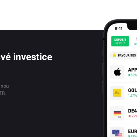
vé investice
lnou
TB.