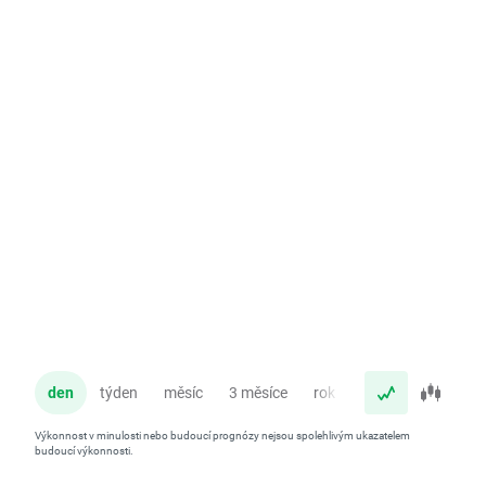
den
týden
měsíc
3 měsíce
rok
Výkonnost v minulosti nebo budoucí prognózy nejsou spolehlivým ukazatelem
budoucí výkonnosti.