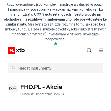
Rozdílové smlouvy jsou komplexní nástroje a v důsledku použití
finanční páky jsou spojeny s vysokým rizikem rychlého vzniku
finanční ztráty.
U 77 % účtů retailových investorů došlo při
obchodování s rozdílovými smlouvami u tohoto poskytovatele ke
vzniku ztráty.
Měli byste zvážit, zda rozumíte tomu,
jak rozdílové
smlouvy fungují, a zda si můžete dovolit vysoké riziko ztráty svých
finančních prostředků.
Investování je rizikové. Investujte
zodpovědně.
FHD.PL - Akcie
Fundusz Hipoteczny Dom SA