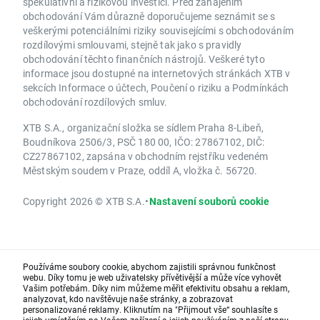
spekulativní a rizikovou investici. Před zahájením
obchodování Vám důrazně doporučujeme seznámit se s
veškerými potenciálními riziky souvisejícími s obchodováním
rozdílovými smlouvami, stejně tak jako s pravidly
obchodování těchto finančních nástrojů. Veškeré tyto
informace jsou dostupné na internetových stránkách XTB v
sekcích Informace o účtech, Poučení o riziku a Podmínkách
obchodování rozdílových smluv.
XTB S.A., organizační složka se sídlem Praha 8-Libeň,
Boudníkova 2506/3, PSČ 180 00, IČO: 27867102, DIČ:
CZ27867102, zapsána v obchodním rejstříku vedeném
Městským soudem v Praze, oddíl A, vložka č. 56720.
Copyright 2026 © XTB S.A.
•
Nastavení souborů cookie
Používáme soubory cookie, abychom zajistili správnou funkčnost
webu. Díky tomu je web uživatelsky přívětivější a může více vyhovět
Vašim potřebám. Díky nim můžeme měřit efektivitu obsahu a reklam,
analyzovat, kdo navštěvuje naše stránky, a zobrazovat
personalizované reklamy. Kliknutím na "Přijmout vše“ souhlasíte s