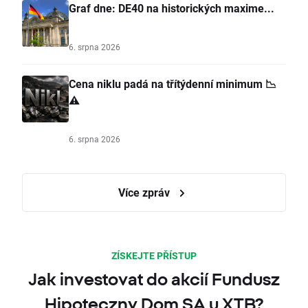
Graf dne: DE40 na historických maxime...
6. srpna 2026
Cena niklu padá na třítýdenní minimum 📉
⚠️
6. srpna 2026
Více zpráv
ZÍSKEJTE PŘÍSTUP
Jak investovat do akcií Fundusz
Hipoteczny Dom SA u XTB?