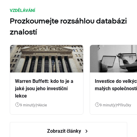
VZDĚLÁVÁNÍ
Prozkoumejte rozsáhlou databázi
znalostí
Warren Buffett: kdo to je a
Investice do velkýc
jaké jsou jeho investiční
malých společností
lekce
9 minut(y)
Akcie
9 minut(y)
Příručky
Zobrazit články