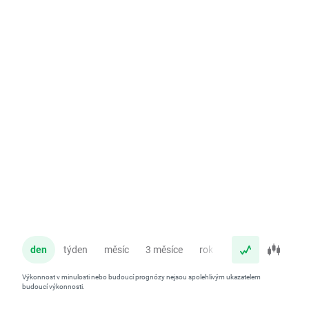
den
týden
měsíc
3 měsíce
rok
Výkonnost v minulosti nebo budoucí prognózy nejsou spolehlivým ukazatelem
budoucí výkonnosti.