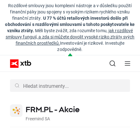
Rozdílové smlouvy jsou komplexní nástroje a v důsledku použití
finanční páky jsou spojeny s vysokým rizikem rychlého vzniku
finanční ztráty.
U 77 % účtů retailových investorů došlo při
obchodování s rozdílovými smlouvami u tohoto poskytovatele ke
vzniku ztráty.
Měli byste zvážit, zda rozumíte tomu,
jak rozdílové
smlouvy fungují, a zda si můžete dovolit vysoké riziko ztráty svých
finančních prostředků.
Investování je rizikové. Investujte
zodpovědně.
FRM.PL - Akcie
Freemind SA