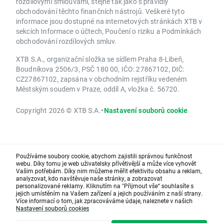
rozdílovými smlouvami, stejně tak jako s pravidly
obchodování těchto finančních nástrojů. Veškeré tyto
informace jsou dostupné na internetových stránkách XTB v
sekcích Informace o účtech, Poučení o riziku a Podmínkách
obchodování rozdílových smluv.
XTB S.A., organizační složka se sídlem Praha 8-Libeň,
Boudníkova 2506/3, PSČ 180 00, IČO: 27867102, DIČ:
CZ27867102, zapsána v obchodním rejstříku vedeném
Městským soudem v Praze, oddíl A, vložka č. 56720.
Copyright 2026 © XTB S.A.
•
Nastavení souborů cookie
Používáme soubory cookie, abychom zajistili správnou funkčnost
webu. Díky tomu je web uživatelsky přívětivější a může více vyhovět
Vašim potřebám. Díky nim můžeme měřit efektivitu obsahu a reklam,
analyzovat, kdo navštěvuje naše stránky, a zobrazovat
personalizované reklamy. Kliknutím na "Přijmout vše“ souhlasíte s
jejich umístěním na Vašem zařízení a jejich používáním z naší strany.
Více informací o tom, jak zpracováváme údaje, naleznete v našich
Nastavení souborů cookies