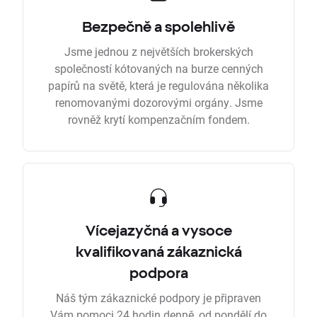
Bezpečně a spolehlivě
Jsme jednou z největších brokerských
společností kótovaných na burze cenných
papírů na světě, která je regulována několika
renomovanými dozorovými orgány. Jsme
rovněž krytí kompenzačním fondem.
Vícejazyčná a vysoce
kvalifikovaná zákaznická
podpora
Náš tým zákaznické podpory je připraven
Vám pomoci 24 hodin denně, od pondělí do