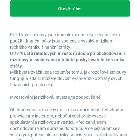
Otevřít účet
Rozdílové smlouvy jsou komplexní nástroje a v důsledku
použití finanční páky jsou spojeny s vysokým rizikem
rychlého vzniku finanční ztráty.
U 77 % účtů retailových investorů došlo při obchodování s
rozdílovými smlouvami u tohoto poskytovatele ke vzniku
ztráty.
Měli byste zvážit, zda rozumíte tomu, jak rozdílové smlouvy
fungují, a zda si můžete dovolit vysoké riziko ztráty svých
finančních prostředků.
Investování je rizikové. Investujte zodpovědně.
Obchodování s rozdílovými smlouvami nemusí být vhodné
pro všechny investory, neboť představuje vysoce
spekulativní a rizikovou investici. Před zahájením
obchodování Vám důrazně doporučujeme seznámit se s
veškerými potenciálními riziky souvisejícími s obchodováním