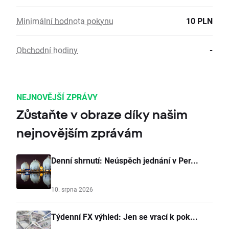
Minimální hodnota pokynu
10 PLN
Obchodní hodiny
-
NEJNOVĚJŠÍ ZPRÁVY
Zůstaňte v obraze díky našim
nejnovějším zprávám
Denní shrnutí: Neúspěch jednání v Per...
10. srpna 2026
Týdenní FX výhled: Jen se vrací k pok...