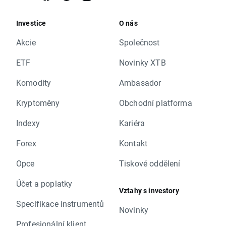
Investice
O nás
Akcie
Společnost
ETF
Novinky XTB
Komodity
Ambasador
Kryptoměny
Obchodní platforma
Indexy
Kariéra
Forex
Kontakt
Opce
Tiskové oddělení
Účet a poplatky
Vztahy s investory
Specifikace instrumentů
Novinky
Profesionální klient