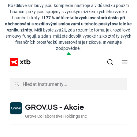
Rozdílové smlouvy jsou komplexní nástroje a v důsledku použití
finanční páky jsou spojeny s vysokým rizikem rychlého vzniku
finanční ztráty.
U 77 % účtů retailových investorů došlo při
obchodování s rozdílovými smlouvami u tohoto poskytovatele ke
vzniku ztráty.
Měli byste zvážit, zda rozumíte tomu,
jak rozdílové
smlouvy fungují, a zda si můžete dovolit vysoké riziko ztráty svých
finančních prostředků.
Investování je rizikové. Investujte
zodpovědně.
GROV.US - Akcie
Grove Collaborative Holdings Inc