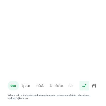
den
týden
měsíc
3 měsíce
rok
Výkonnost v minulosti nebo budoucí prognózy nejsou spolehlivým ukazatelem
budoucí výkonnosti.