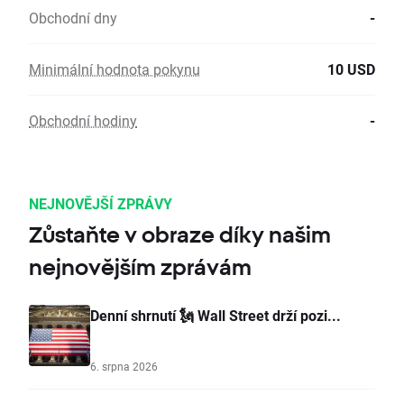
Obchodní dny
-
Minimální hodnota pokynu
10 USD
Obchodní hodiny
-
NEJNOVĚJŠÍ ZPRÁVY
Zůstaňte v obraze díky našim
nejnovějším zprávám
Denní shrnutí 🗽 Wall Street drží pozi...
6. srpna 2026