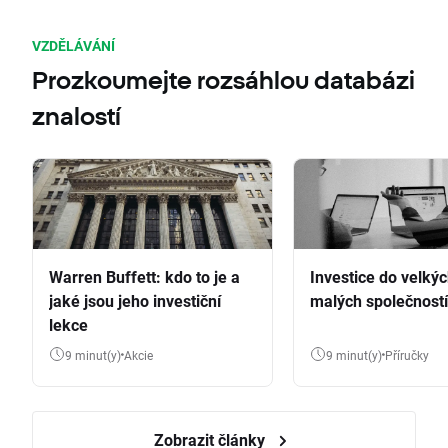
VZDĚLÁVÁNÍ
Prozkoumejte rozsáhlou databázi
znalostí
Warren Buffett: kdo to je a
Investice do velkýc
jaké jsou jeho investiční
malých společností
lekce
9 minut(y)
Akcie
9 minut(y)
Příručky
Zobrazit články