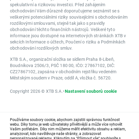
spekulativní a rizikovou investici. Před zahájením
obchodování Vám důrazně doporučujeme seznámit se s
veškerými potenciálními riziky souvisejícími s obchodováním
rozdílovými smlouvami, stejně tak jako s pravidly
obchodování těchto finančních nástrojů. Veškeré tyto
informace jsou dostupné na internetových stránkách XTB v
sekcích Informace o účtech, Poučení o riziku a Podmínkách
obchodování rozdílových smluv.
XTB S.A., organizační složka se sídlem Praha 8-Libeň,
Boudníkova 2506/3, PSČ 180 00, IČO: 27867102, DIČ:
CZ27867102, zapsána v obchodním rejstříku vedeném
Městským soudem v Praze, oddíl A, vložka č. 56720.
Copyright 2026 © XTB S.A.
•
Nastavení souborů cookie
Používáme soubory cookie, abychom zajistili správnou funkčnost
webu. Díky tomu je web uživatelsky přívětivější a může více vyhovět
Vašim potřebám. Díky nim můžeme měřit efektivitu obsahu a reklam,
analyzovat, kdo navštěvuje naše stránky, a zobrazovat
personalizované reklamy. Kliknutím na "Přijmout vše“ souhlasíte s