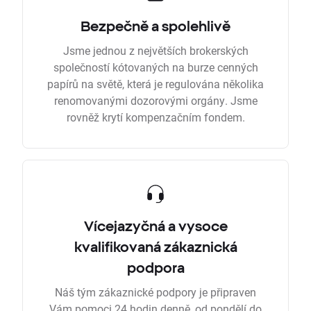
Bezpečně a spolehlivě
Jsme jednou z největších brokerských
společností kótovaných na burze cenných
papírů na světě, která je regulována několika
renomovanými dozorovými orgány. Jsme
rovněž krytí kompenzačním fondem.
Vícejazyčná a vysoce
kvalifikovaná zákaznická
podpora
Náš tým zákaznické podpory je připraven
Vám pomoci 24 hodin denně, od pondělí do