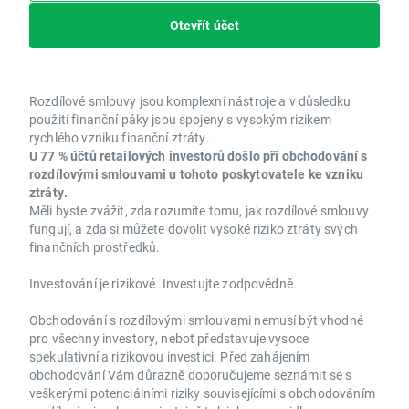
Otevřít účet
Rozdílové smlouvy jsou komplexní nástroje a v důsledku
použití finanční páky jsou spojeny s vysokým rizikem
rychlého vzniku finanční ztráty.
U 77 % účtů retailových investorů došlo při obchodování s
rozdílovými smlouvami u tohoto poskytovatele ke vzniku
ztráty.
Měli byste zvážit, zda rozumíte tomu, jak rozdílové smlouvy
fungují, a zda si můžete dovolit vysoké riziko ztráty svých
finančních prostředků.
Investování je rizikové. Investujte zodpovědně.
Obchodování s rozdílovými smlouvami nemusí být vhodné
pro všechny investory, neboť představuje vysoce
spekulativní a rizikovou investici. Před zahájením
obchodování Vám důrazně doporučujeme seznámit se s
veškerými potenciálními riziky souvisejícími s obchodováním