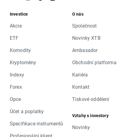
Investice
O nás
Akcie
Společnost
ETF
Novinky XTB
Komodity
Ambasador
Kryptoměny
Obchodní platforma
Indexy
Kariéra
Forex
Kontakt
Opce
Tiskové oddělení
Účet a poplatky
Vztahy s investory
Specifikace instrumentů
Novinky
Profesionální klient