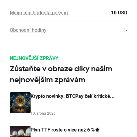
Minimální hodnota pokynu
10 USD
Obchodní hodiny
-
NEJNOVĚJŠÍ ZPRÁVY
Zůstaňte v obraze díky našim
nejnovějším zprávám
Krypto novinky: BTCPay čelí kritické...
10. srpna 2026
Plyn TTF roste o více než 6 %⬆️