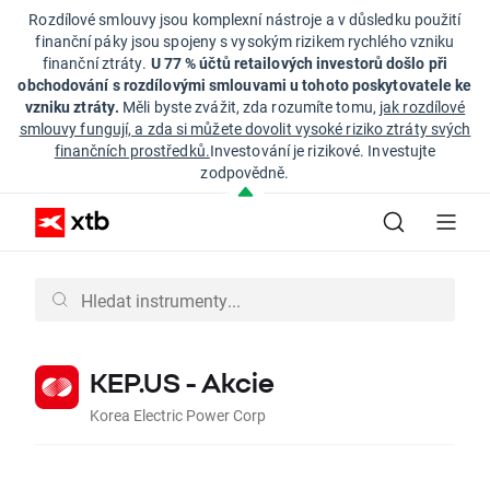
Rozdílové smlouvy jsou komplexní nástroje a v důsledku použití
finanční páky jsou spojeny s vysokým rizikem rychlého vzniku
finanční ztráty.
U 77 % účtů retailových investorů došlo při
obchodování s rozdílovými smlouvami u tohoto poskytovatele ke
vzniku ztráty.
Měli byste zvážit, zda rozumíte tomu,
jak rozdílové
smlouvy fungují, a zda si můžete dovolit vysoké riziko ztráty svých
finančních prostředků.
Investování je rizikové. Investujte
zodpovědně.
KEP.US - Akcie
Korea Electric Power Corp