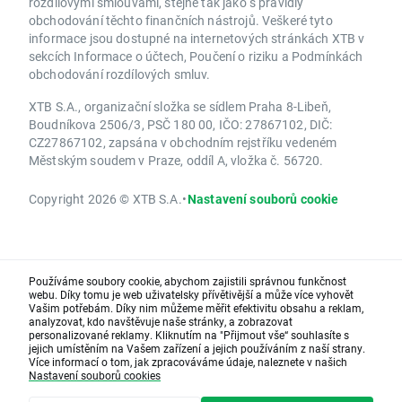
rozdílovými smlouvami, stejně tak jako s pravidly
obchodování těchto finančních nástrojů. Veškeré tyto
informace jsou dostupné na internetových stránkách XTB v
sekcích Informace o účtech, Poučení o riziku a Podmínkách
obchodování rozdílových smluv.
XTB S.A., organizační složka se sídlem Praha 8-Libeň,
Boudníkova 2506/3, PSČ 180 00, IČO: 27867102, DIČ:
CZ27867102, zapsána v obchodním rejstříku vedeném
Městským soudem v Praze, oddíl A, vložka č. 56720.
Copyright 2026 © XTB S.A.
•
Nastavení souborů cookie
Používáme soubory cookie, abychom zajistili správnou funkčnost
webu. Díky tomu je web uživatelsky přívětivější a může více vyhovět
Vašim potřebám. Díky nim můžeme měřit efektivitu obsahu a reklam,
analyzovat, kdo navštěvuje naše stránky, a zobrazovat
personalizované reklamy. Kliknutím na "Přijmout vše“ souhlasíte s
jejich umístěním na Vašem zařízení a jejich používáním z naší strany.
Více informací o tom, jak zpracováváme údaje, naleznete v našich
Nastavení souborů cookies