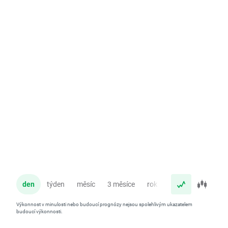
den
týden
měsíc
3 měsíce
rok
Výkonnost v minulosti nebo budoucí prognózy nejsou spolehlivým ukazatelem
budoucí výkonnosti.