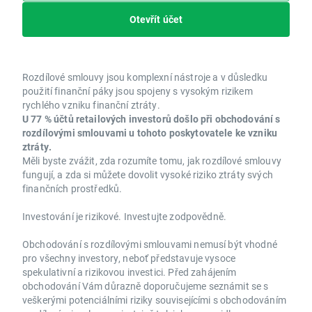
Otevřít účet
Rozdílové smlouvy jsou komplexní nástroje a v důsledku
použití finanční páky jsou spojeny s vysokým rizikem
rychlého vzniku finanční ztráty.
U 77 % účtů retailových investorů došlo při obchodování s
rozdílovými smlouvami u tohoto poskytovatele ke vzniku
ztráty.
Měli byste zvážit, zda rozumíte tomu, jak rozdílové smlouvy
fungují, a zda si můžete dovolit vysoké riziko ztráty svých
finančních prostředků.
Investování je rizikové. Investujte zodpovědně.
Obchodování s rozdílovými smlouvami nemusí být vhodné
pro všechny investory, neboť představuje vysoce
spekulativní a rizikovou investici. Před zahájením
obchodování Vám důrazně doporučujeme seznámit se s
veškerými potenciálními riziky souvisejícími s obchodováním