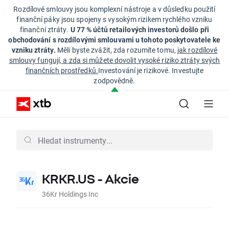
Rozdílové smlouvy jsou komplexní nástroje a v důsledku použití
finanční páky jsou spojeny s vysokým rizikem rychlého vzniku
finanční ztráty.
U 77 % účtů retailových investorů došlo při
obchodování s rozdílovými smlouvami u tohoto poskytovatele ke
vzniku ztráty.
Měli byste zvážit, zda rozumíte tomu,
jak rozdílové
smlouvy fungují, a zda si můžete dovolit vysoké riziko ztráty svých
finančních prostředků.
Investování je rizikové. Investujte
zodpovědně.
KRKR.US - Akcie
36Kr Holdings Inc