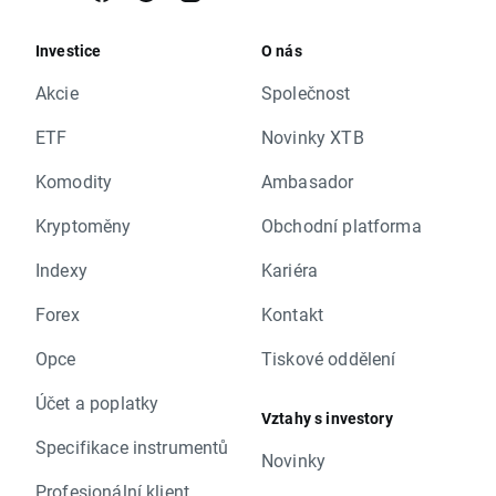
Investice
O nás
Akcie
Společnost
ETF
Novinky XTB
Komodity
Ambasador
Kryptoměny
Obchodní platforma
Indexy
Kariéra
Forex
Kontakt
Opce
Tiskové oddělení
Účet a poplatky
Vztahy s investory
Specifikace instrumentů
Novinky
Profesionální klient