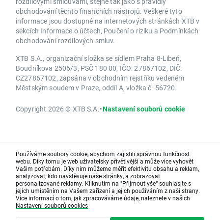
rozdílovými smlouvami, stejně tak jako s pravidly
obchodování těchto finančních nástrojů. Veškeré tyto
informace jsou dostupné na internetových stránkách XTB v
sekcích Informace o účtech, Poučení o riziku a Podmínkách
obchodování rozdílových smluv.
XTB S.A., organizační složka se sídlem Praha 8-Libeň,
Boudníkova 2506/3, PSČ 180 00, IČO: 27867102, DIČ:
CZ27867102, zapsána v obchodním rejstříku vedeném
Městským soudem v Praze, oddíl A, vložka č. 56720.
Copyright 2026 © XTB S.A.
•
Nastavení souborů cookie
Používáme soubory cookie, abychom zajistili správnou funkčnost
webu. Díky tomu je web uživatelsky přívětivější a může více vyhovět
Vašim potřebám. Díky nim můžeme měřit efektivitu obsahu a reklam,
analyzovat, kdo navštěvuje naše stránky, a zobrazovat
personalizované reklamy. Kliknutím na "Přijmout vše“ souhlasíte s
jejich umístěním na Vašem zařízení a jejich používáním z naší strany.
Více informací o tom, jak zpracováváme údaje, naleznete v našich
Nastavení souborů cookies