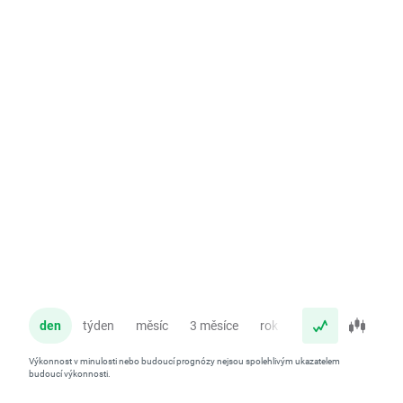
den
týden
měsíc
3 měsíce
rok
Výkonnost v minulosti nebo budoucí prognózy nejsou spolehlivým ukazatelem
budoucí výkonnosti.