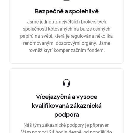
Bezpečně a spolehlivě
Jsme jednou z největších brokerských
společností kótovaných na burze cenných
papírů na světě, která je regulována několika
renomovanými dozorovými orgány. Jsme
rovněž krytí kompenzačním fondem.
Vícejazyčná a vysoce
kvalifikovaná zákaznická
podpora
Náš tým zákaznické podpory je připraven
Vám pomoci 24 hodin denně, od pondělí do