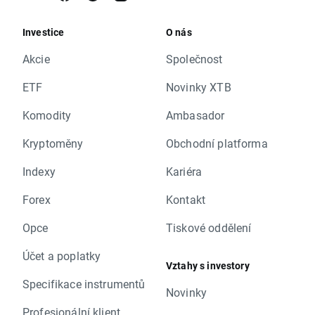
Investice
O nás
Akcie
Společnost
ETF
Novinky XTB
Komodity
Ambasador
Kryptoměny
Obchodní platforma
Indexy
Kariéra
Forex
Kontakt
Opce
Tiskové oddělení
Účet a poplatky
Vztahy s investory
Specifikace instrumentů
Novinky
Profesionální klient