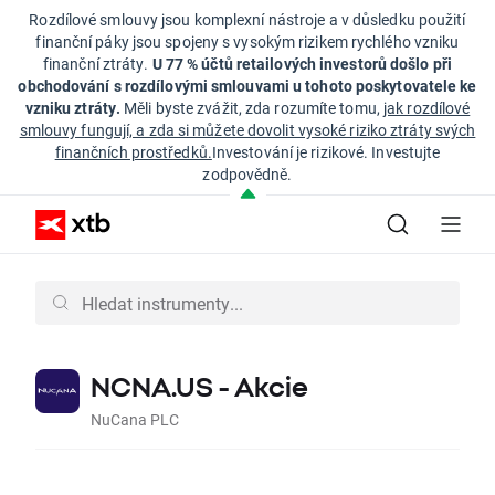
Rozdílové smlouvy jsou komplexní nástroje a v důsledku použití
finanční páky jsou spojeny s vysokým rizikem rychlého vzniku
finanční ztráty.
U 77 % účtů retailových investorů došlo při
obchodování s rozdílovými smlouvami u tohoto poskytovatele ke
vzniku ztráty.
Měli byste zvážit, zda rozumíte tomu,
jak rozdílové
smlouvy fungují, a zda si můžete dovolit vysoké riziko ztráty svých
finančních prostředků.
Investování je rizikové. Investujte
zodpovědně.
NCNA.US - Akcie
NuCana PLC