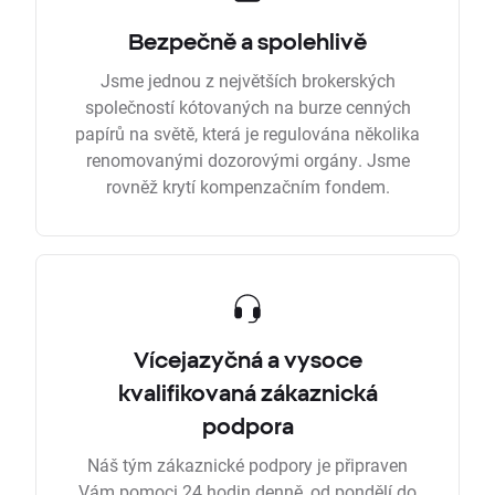
Bezpečně a spolehlivě
Jsme jednou z největších brokerských
společností kótovaných na burze cenných
papírů na světě, která je regulována několika
renomovanými dozorovými orgány. Jsme
rovněž krytí kompenzačním fondem.
Vícejazyčná a vysoce
kvalifikovaná zákaznická
podpora
Náš tým zákaznické podpory je připraven
Vám pomoci 24 hodin denně, od pondělí do