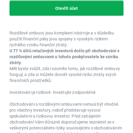
Otevřít účet
Rozdílové smlouvy jsou komplexní nástroje a v důsledku
použití finanční páky jsou spojeny s vysokým rizikem
rychlého vzniku finanční ztráty.
U 77 % účtů retailových investorů došlo při obchodování s
rozdílovými smlouvami u tohoto poskytovatele ke vzniku
ztráty.
Měli byste zvážit, zda rozumíte tomu, jak rozdílové smlouvy
fungují, a zda si můžete dovolit vysoké riziko ztráty svých
finančních prostředků.
Investování je rizikové. Investujte zodpovědně.
Obchodování s rozdílovými smlouvami nemusí být vhodné
pro všechny investory, neboť představuje vysoce
spekulativní a rizikovou investici. Před zahájením
obchodování Vám důrazně doporučujeme seznámit se s
veškerými potenciálními riziky souvisejícími s obchodováním