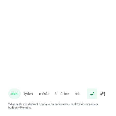
den
týden
měsíc
3 měsíce
rok
Výkonnost v minulosti nebo budoucí prognózy nejsou spolehlivým ukazatelem
budoucí výkonnosti.