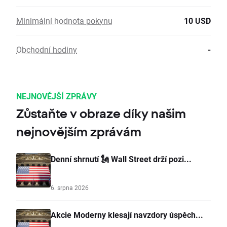
Minimální hodnota pokynu
10 USD
Obchodní hodiny
-
NEJNOVĚJŠÍ ZPRÁVY
Zůstaňte v obraze díky našim
nejnovějším zprávám
Denní shrnutí 🗽 Wall Street drží pozi...
6. srpna 2026
Akcie Moderny klesají navzdory úspěch...