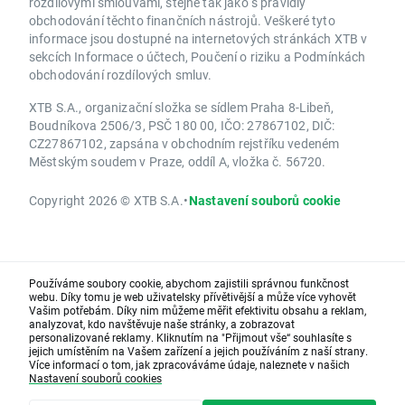
rozdílovými smlouvami, stejně tak jako s pravidly
obchodování těchto finančních nástrojů. Veškeré tyto
informace jsou dostupné na internetových stránkách XTB v
sekcích Informace o účtech, Poučení o riziku a Podmínkách
obchodování rozdílových smluv.
XTB S.A., organizační složka se sídlem Praha 8-Libeň,
Boudníkova 2506/3, PSČ 180 00, IČO: 27867102, DIČ:
CZ27867102, zapsána v obchodním rejstříku vedeném
Městským soudem v Praze, oddíl A, vložka č. 56720.
Copyright 2026 © XTB S.A.
•
Nastavení souborů cookie
Používáme soubory cookie, abychom zajistili správnou funkčnost
webu. Díky tomu je web uživatelsky přívětivější a může více vyhovět
Vašim potřebám. Díky nim můžeme měřit efektivitu obsahu a reklam,
analyzovat, kdo navštěvuje naše stránky, a zobrazovat
personalizované reklamy. Kliknutím na "Přijmout vše“ souhlasíte s
jejich umístěním na Vašem zařízení a jejich používáním z naší strany.
Více informací o tom, jak zpracováváme údaje, naleznete v našich
Nastavení souborů cookies