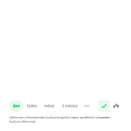
den
týden
měsíc
3 měsíce
rok
Výkonnost v minulosti nebo budoucí prognózy nejsou spolehlivým ukazatelem
budoucí výkonnosti.