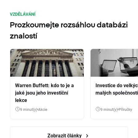
VZDĚLÁVÁNÍ
Prozkoumejte rozsáhlou databázi
znalostí
Warren Buffett: kdo to je a
Investice do velkýc
jaké jsou jeho investiční
malých společností
lekce
9 minut(y)
Akcie
9 minut(y)
Příručky
Zobrazit články