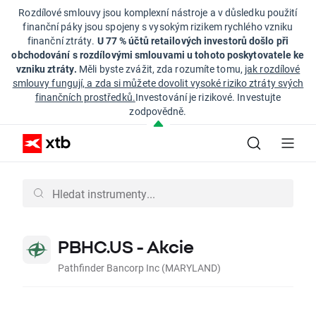
Rozdílové smlouvy jsou komplexní nástroje a v důsledku použití
finanční páky jsou spojeny s vysokým rizikem rychlého vzniku
finanční ztráty.
U 77 % účtů retailových investorů došlo při
obchodování s rozdílovými smlouvami u tohoto poskytovatele ke
vzniku ztráty.
Měli byste zvážit, zda rozumíte tomu,
jak rozdílové
smlouvy fungují, a zda si můžete dovolit vysoké riziko ztráty svých
finančních prostředků.
Investování je rizikové. Investujte
zodpovědně.
PBHC.US - Akcie
Pathfinder Bancorp Inc (MARYLAND)