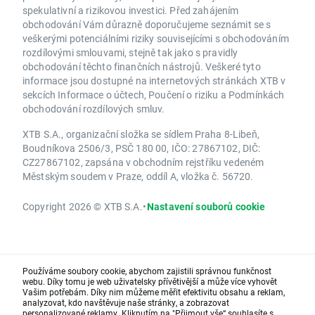
spekulativní a rizikovou investici. Před zahájením
obchodování Vám důrazně doporučujeme seznámit se s
veškerými potenciálními riziky souvisejícími s obchodováním
rozdílovými smlouvami, stejně tak jako s pravidly
obchodování těchto finančních nástrojů. Veškeré tyto
informace jsou dostupné na internetových stránkách XTB v
sekcích Informace o účtech, Poučení o riziku a Podmínkách
obchodování rozdílových smluv.
XTB S.A., organizační složka se sídlem Praha 8-Libeň,
Boudníkova 2506/3, PSČ 180 00, IČO: 27867102, DIČ:
CZ27867102, zapsána v obchodním rejstříku vedeném
Městským soudem v Praze, oddíl A, vložka č. 56720.
Copyright 2026 © XTB S.A.
•
Nastavení souborů cookie
Používáme soubory cookie, abychom zajistili správnou funkčnost
webu. Díky tomu je web uživatelsky přívětivější a může více vyhovět
Vašim potřebám. Díky nim můžeme měřit efektivitu obsahu a reklam,
analyzovat, kdo navštěvuje naše stránky, a zobrazovat
personalizované reklamy. Kliknutím na "Přijmout vše“ souhlasíte s