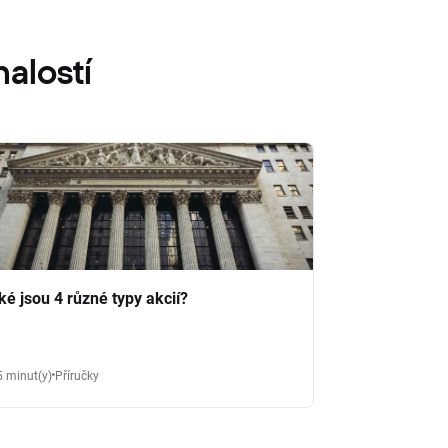
alostí
ké jsou 4 různé typy akcií?
5 minut(y)
Příručky