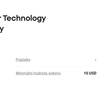
r Technology
ky
Poplatky
-
Minimální hodnota pokynu
10 USD