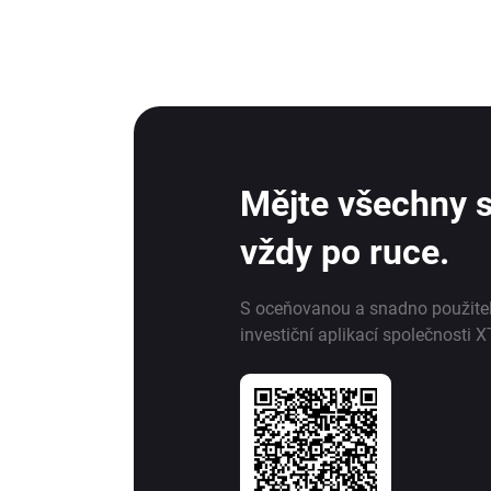
Mějte všechny s
vždy po ruce.
S oceňovanou a snadno použite
investiční aplikací společnosti X