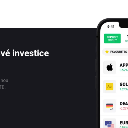
vé investice
lnou
TB.