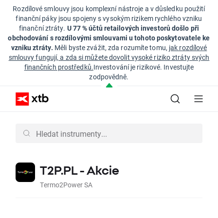
Rozdílové smlouvy jsou komplexní nástroje a v důsledku použití
finanční páky jsou spojeny s vysokým rizikem rychlého vzniku
finanční ztráty.
U 77 % účtů retailových investorů došlo při
obchodování s rozdílovými smlouvami u tohoto poskytovatele ke
vzniku ztráty.
Měli byste zvážit, zda rozumíte tomu,
jak rozdílové
smlouvy fungují, a zda si můžete dovolit vysoké riziko ztráty svých
finančních prostředků.
Investování je rizikové. Investujte
zodpovědně.
T2P.PL - Akcie
Termo2Power SA