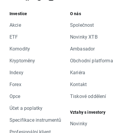
Investice
O nás
Akcie
Společnost
ETF
Novinky XTB
Komodity
Ambasador
Kryptoměny
Obchodní platforma
Indexy
Kariéra
Forex
Kontakt
Opce
Tiskové oddělení
Účet a poplatky
Vztahy s investory
Specifikace instrumentů
Novinky
Profesionální klient