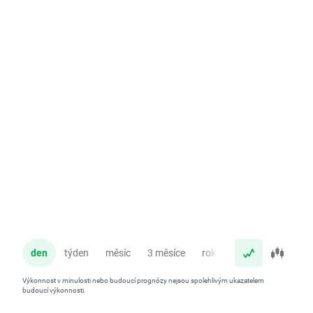
den
týden
měsíc
3 měsíce
rok
Výkonnost v minulosti nebo budoucí prognózy nejsou spolehlivým ukazatelem
budoucí výkonnosti.