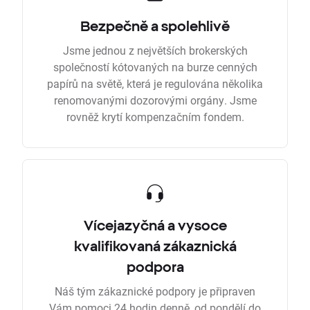
Bezpečně a spolehlivě
Jsme jednou z největších brokerských
společností kótovaných na burze cenných
papírů na světě, která je regulována několika
renomovanými dozorovými orgány. Jsme
rovněž krytí kompenzačním fondem.
Vícejazyčná a vysoce
kvalifikovaná zákaznická
podpora
Náš tým zákaznické podpory je připraven
Vám pomoci 24 hodin denně, od pondělí do