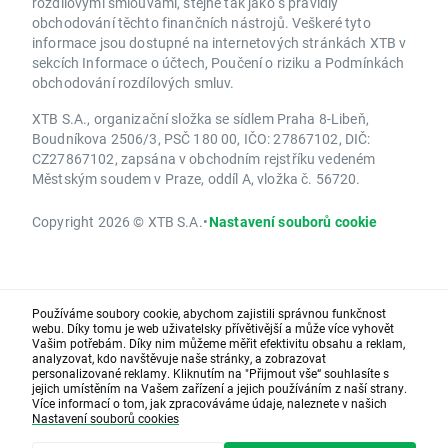
rozdílovými smlouvami, stejně tak jako s pravidly
obchodování těchto finančních nástrojů. Veškeré tyto
informace jsou dostupné na internetových stránkách XTB v
sekcích Informace o účtech, Poučení o riziku a Podmínkách
obchodování rozdílových smluv.
XTB S.A., organizační složka se sídlem Praha 8-Libeň,
Boudníkova 2506/3, PSČ 180 00, IČO: 27867102, DIČ:
CZ27867102, zapsána v obchodním rejstříku vedeném
Městským soudem v Praze, oddíl A, vložka č. 56720.
Copyright 2026 © XTB S.A.
•
Nastavení souborů cookie
Používáme soubory cookie, abychom zajistili správnou funkčnost
webu. Díky tomu je web uživatelsky přívětivější a může více vyhovět
Vašim potřebám. Díky nim můžeme měřit efektivitu obsahu a reklam,
analyzovat, kdo navštěvuje naše stránky, a zobrazovat
personalizované reklamy. Kliknutím na "Přijmout vše“ souhlasíte s
jejich umístěním na Vašem zařízení a jejich používáním z naší strany.
Více informací o tom, jak zpracováváme údaje, naleznete v našich
Nastavení souborů cookies