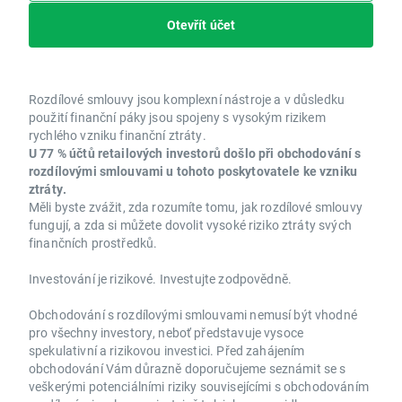
Otevřít účet
Rozdílové smlouvy jsou komplexní nástroje a v důsledku
použití finanční páky jsou spojeny s vysokým rizikem
rychlého vzniku finanční ztráty.
U 77 % účtů retailových investorů došlo při obchodování s
rozdílovými smlouvami u tohoto poskytovatele ke vzniku
ztráty.
Měli byste zvážit, zda rozumíte tomu, jak rozdílové smlouvy
fungují, a zda si můžete dovolit vysoké riziko ztráty svých
finančních prostředků.
Investování je rizikové. Investujte zodpovědně.
Obchodování s rozdílovými smlouvami nemusí být vhodné
pro všechny investory, neboť představuje vysoce
spekulativní a rizikovou investici. Před zahájením
obchodování Vám důrazně doporučujeme seznámit se s
veškerými potenciálními riziky souvisejícími s obchodováním