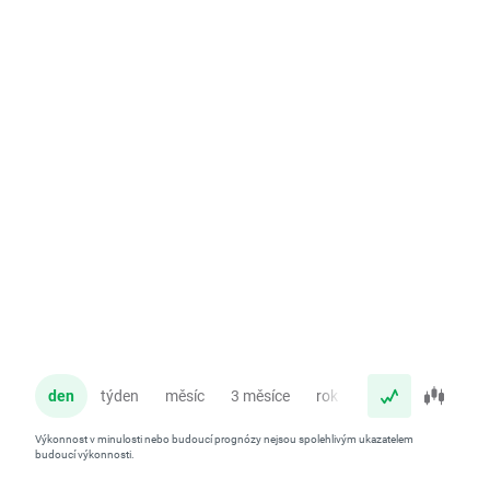
den
týden
měsíc
3 měsíce
rok
Výkonnost v minulosti nebo budoucí prognózy nejsou spolehlivým ukazatelem
budoucí výkonnosti.