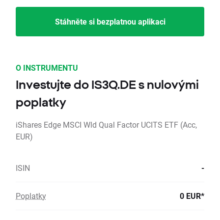
Stáhněte si bezplatnou aplikaci
O INSTRUMENTU
Investujte do IS3Q.DE s nulovými
poplatky
iShares Edge MSCI Wld Qual Factor UCITS ETF (Acc,
EUR)
ISIN
-
Poplatky
0 EUR*