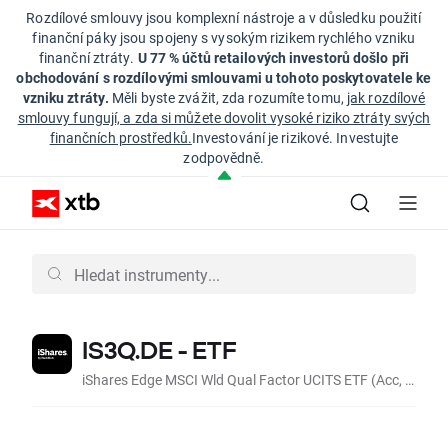
Rozdílové smlouvy jsou komplexní nástroje a v důsledku použití
finanční páky jsou spojeny s vysokým rizikem rychlého vzniku
finanční ztráty.
U 77 % účtů retailových investorů došlo při
obchodování s rozdílovými smlouvami u tohoto poskytovatele ke
vzniku ztráty.
Měli byste zvážit, zda rozumíte tomu,
jak rozdílové
smlouvy fungují, a zda si můžete dovolit vysoké riziko ztráty svých
finančních prostředků.
Investování je rizikové. Investujte
zodpovědně.
IS3Q.DE - ETF
iShares Edge MSCI Wld Qual Factor UCITS ETF (Acc, EUR)