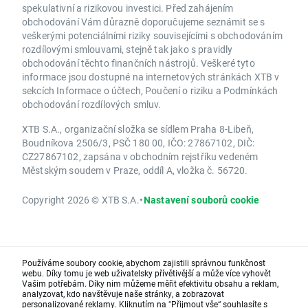
spekulativní a rizikovou investici. Před zahájením
obchodování Vám důrazně doporučujeme seznámit se s
veškerými potenciálními riziky souvisejícími s obchodováním
rozdílovými smlouvami, stejně tak jako s pravidly
obchodování těchto finančních nástrojů. Veškeré tyto
informace jsou dostupné na internetových stránkách XTB v
sekcích Informace o účtech, Poučení o riziku a Podmínkách
obchodování rozdílových smluv.
XTB S.A., organizační složka se sídlem Praha 8-Libeň,
Boudníkova 2506/3, PSČ 180 00, IČO: 27867102, DIČ:
CZ27867102, zapsána v obchodním rejstříku vedeném
Městským soudem v Praze, oddíl A, vložka č. 56720.
Copyright 2026 © XTB S.A.
•
Nastavení souborů cookie
Používáme soubory cookie, abychom zajistili správnou funkčnost
webu. Díky tomu je web uživatelsky přívětivější a může více vyhovět
Vašim potřebám. Díky nim můžeme měřit efektivitu obsahu a reklam,
analyzovat, kdo navštěvuje naše stránky, a zobrazovat
personalizované reklamy. Kliknutím na "Přijmout vše“ souhlasíte s