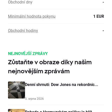
Obchodní dny
-
Minimální hodnota pokynu
1 EUR
Obchodní hodiny
-
NEJNOVĚJŠÍ ZPRÁVY
Zůstaňte v obraze díky našim
nejnovějším zprávám
Denní shrnutí: Dow Jones na rekordníc...
5. srpna 2026
Dohoda o Hormuzském průlivu je blíž