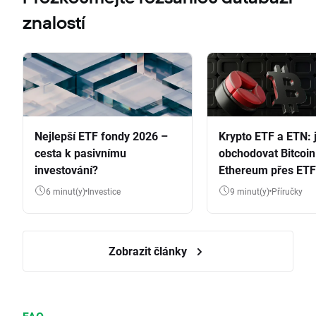
znalostí
Nejlepší ETF fondy 2026 –
Krypto ETF a ETN: 
cesta k pasivnímu
obchodovat Bitcoin
investování?
Ethereum přes ETF
6 minut(y)
Investice
9 minut(y)
Příručky
Zobrazit články