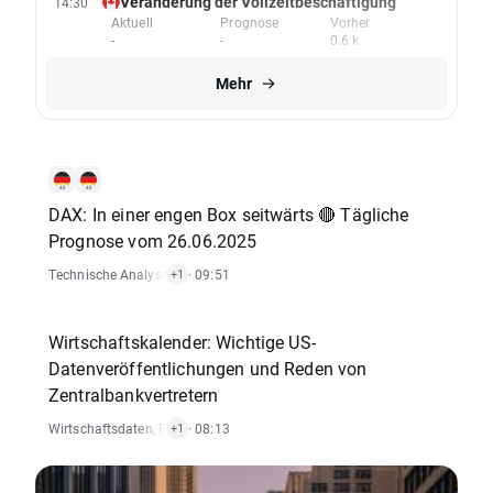
Veränderung der Vollzeitbeschäftigung
14:30
Aktuell
Prognose
Vorher
-
-
0.6 k
Mehr
DAX: In einer engen Box seitwärts 🔴 Tägliche
Prognose vom 26.06.2025
Technische Analysen
,
Index
· 09:51
+1
Wirtschaftskalender: Wichtige US-
Datenveröffentlichungen und Reden von
Zentralbankvertretern
Wirtschaftsdaten
,
Forex
· 08:13
+1