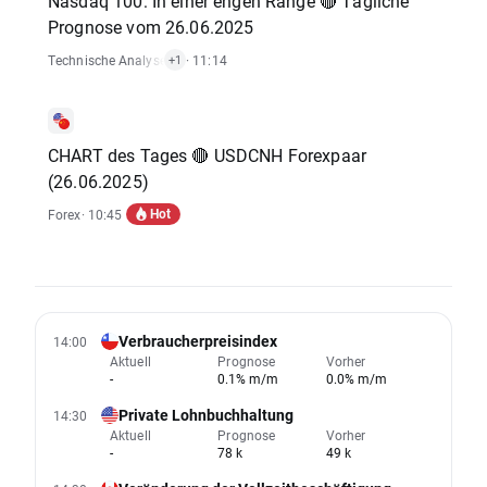
Nasdaq 100: In einer engen Range 🔴 Tägliche
Prognose vom 26.06.2025
Technische Analysen
,
Index
· 11:14
+1
CHART des Tages 🔴 USDCNH Forexpaar
(26.06.2025)
Hot
Forex
· 10:45
Verbraucherpreisindex
14:00
Aktuell
Prognose
Vorher
-
0.1% m/m
0.0% m/m
Private Lohnbuchhaltung
14:30
Aktuell
Prognose
Vorher
-
78 k
49 k