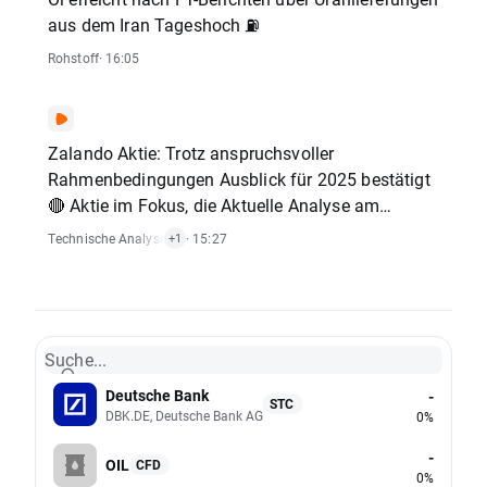
aus dem Iran Tageshoch ⛽
Rohstoff
· 16:05
Zalando Aktie: Trotz anspruchsvoller
Rahmenbedingungen Ausblick für 2025 bestätigt
🔴 Aktie im Fokus, die Aktuelle Analyse am
26.06.2025
Technische Analysen
,
Aktien
· 15:27
+1
Suche...
Deutsche Bank
-
STC
DBK.DE, Deutsche Bank AG
0%
-
OIL
CFD
0%