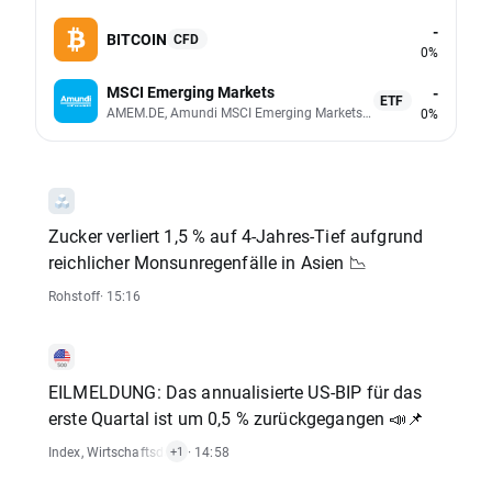
-
BITCOIN
CFD
0%
MSCI Emerging Markets
-
ETF
AMEM.DE, Amundi MSCI Emerging Markets UCITS (Acc EUR)
0%
Zucker verliert 1,5 % auf 4-Jahres-Tief aufgrund
reichlicher Monsunregenfälle in Asien 📉
Rohstoff
· 15:16
EILMELDUNG: Das annualisierte US-BIP für das
erste Quartal ist um 0,5 % zurückgegangen 📣📌
Index
,
Wirtschaftsdaten
· 14:58
+1