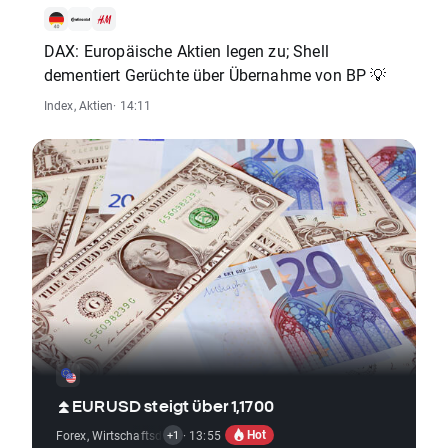
DAX: Europäische Aktien legen zu; Shell
dementiert Gerüchte über Übernahme von BP 💡
Index
,
Aktien
· 14:11
⏫EURUSD steigt über 1,1700
Hot
Forex
,
Wirtschaftsdaten
· 13:55
+1