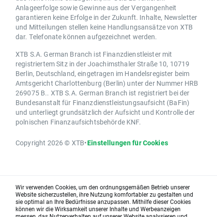
Anlageerfolge sowie Gewinne aus der Vergangenheit
garantieren keine Erfolge in der Zukunft. Inhalte, Newsletter
und Mitteilungen stellen keine Handlungsansätze von XTB
dar. Telefonate können aufgezeichnet werden.
XTB S.A. German Branch ist Finanzdienstleister mit
registriertem Sitz in der Joachimsthaler Straße 10, 10719
Berlin, Deutschland, eingetragen im Handelsregister beim
Amtsgericht Charlottenburg (Berlin) unter der Nummer HRB
269075 B.. XTB S.A. German Branch ist registriert bei der
Bundesanstalt für Finanzdienstleistungsaufsicht (BaFin)
und unterliegt grundsätzlich der Aufsicht und Kontrolle der
polnischen Finanzaufsichtsbehörde KNF.
Copyright 2026 © XTB
•
Einstellungen für Cookies
Wir verwenden Cookies, um den ordnungsgemäßen Betrieb unserer
Website sicherzustellen, ihre Nutzung komfortabler zu gestalten und
sie optimal an Ihre Bedürfnisse anzupassen. Mithilfe dieser Cookies
können wir die Wirksamkeit unserer Inhalte und Werbeanzeigen
messen, das Nutzerverhalten auf unserer Website analysieren und