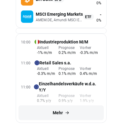
0%
MSCI Emerging Markets
-
ETF
AMEM.DE, Amundi MSCI Emerging Markets UCITS (Acc EUR)
0%
Industrieproduktion M/M
10:00
Aktuell
Prognose
Vorher
-1% m/m
0.2% m/m
-0.3% m/m
Retail Sales s.a.
11:00
Aktuell
Prognose
Vorher
-0.3% m/m
0.1% m/m
0.4% m/m
Einzelhandelsverkäufe w.d.a.
11:00
Y/Y
Aktuell
Prognose
Vorher
0.7% y/y
0.9% y/y
1.9% y/y
Mehr