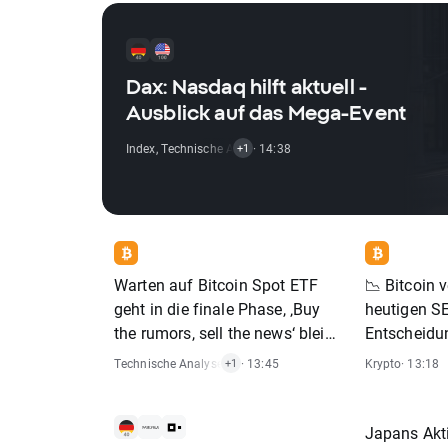
Dax: Nasdaq hilft aktuell -
Ausblick auf das Mega-Event
Index
,
Technische Analysen
· 14:38
+1
Warten auf Bitcoin Spot ETF
📉 Bitcoin v
geht in die finale Phase, ‚Buy
heutigen S
the rumors, sell the news‘ bleibt
Entscheidu
eine Option🔴 Die aktuelle
Technische Analysen
,
Krypto
· 13:45
Krypto
· 13:18
+1
Bitcoin-Analyse 🔴
Chartanalyse, Wochenausblick
und Trading Setups
Japans Akti