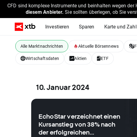
CFD sind komplexe Instrumente und beinhalten wegen der He
diesem Anbieter.
Sie sollten überlegen, ob Sie ver
Investieren
Sparen
Karte und Zah
Alle Marktnachrichten
Aktuelle Börsennews
F
Wirtschaftsdaten
Aktien
ETF
10. Januar 2024
EchoStar verzeichnet einen
Kursanstieg von 38% nach
der erfolgreichen