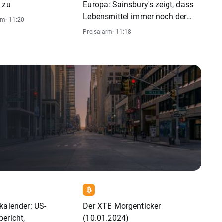
 zu
Europa: Sainsbury's zeigt, dass
Lebensmittel immer noch der
rm
· 11:20
Star der Show sind
Preisalarm
· 11:18
kalender: US-
Der XTB Morgenticker
ericht,
(10.01.2024)