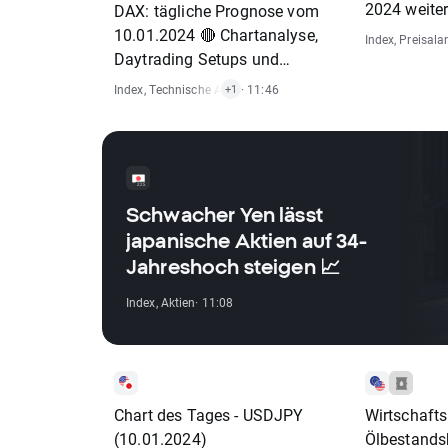
2024 weiter
DAX: tägliche Prognose vom
10.01.2024 🔴 Chartanalyse,
Index
,
Preisala
Daytrading Setups und
Marktausblick für aktive Trader
Index
,
Technische Analysen
· 11:46
+1
Schwacher Yen lässt
japanische Aktien auf 34-
Jahreshoch steigen 📈
Index
,
Aktien
· 11:08
Chart des Tages - USDJPY
Wirtschafts
(10.01.2024)
Ölbestandsb