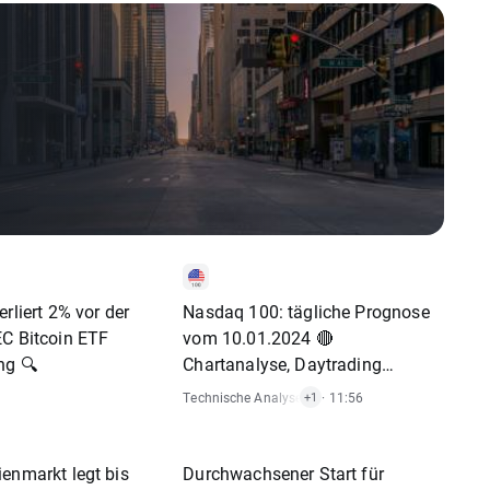
erliert 2% vor der
Nasdaq 100: tägliche Prognose
EC Bitcoin ETF
vom 10.01.2024 🔴
ng 🔍
Chartanalyse, Daytrading
Setups und Marktausblick für
Technische Analysen
,
Index
· 11:56
+1
aktive Trader
enmarkt legt bis
Durchwachsener Start für