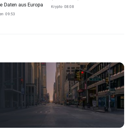
ge Daten aus Europa
Krypto
· 08:08
en
· 09:53