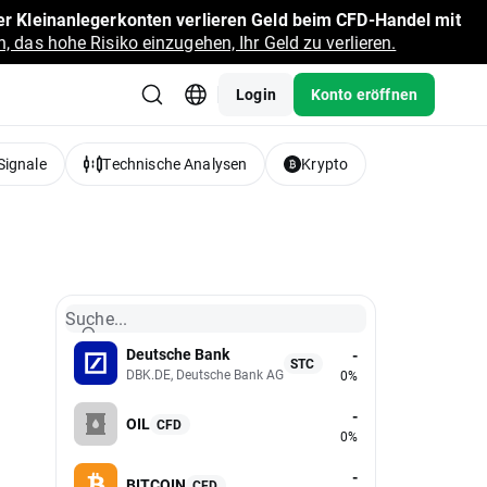
r Kleinanlegerkonten verlieren Geld beim CFD-Handel mit
, das hohe Risiko einzugehen, Ihr Geld zu verlieren.
Login
Konto eröffnen
Signale
Technische Analysen
Krypto
Suche...
Deutsche Bank
-
STC
DBK.DE, Deutsche Bank AG
0%
-
OIL
CFD
0%
-
BITCOIN
CFD