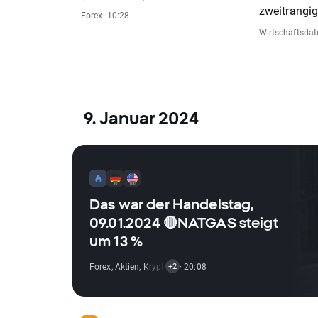
zweitrangi
Forex
· 10:28
Wirtschaftsdat
9. Januar 2024
Das war der Handelstag,
09.01.2024 🔴NATGAS steigt
um 13 %
Forex
,
Aktien
,
Krypto
,
Index
· 20:08
,
Rohstoff
+2