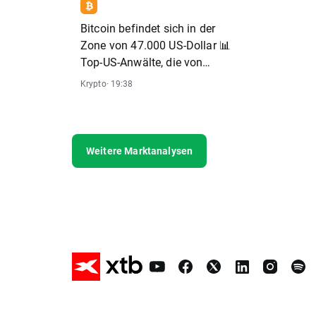
Bitcoin befindet sich in der
Zone von 47.000 US-Dollar 📊
Top-US-Anwälte, die von
Gasparino zitiert werden,
Krypto
· 19:38
kommentieren Genslers
Aussage
Weitere Marktanalysen