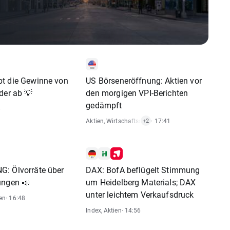
t die Gewinne von
US Börseneröffnung: Aktien vor
der ab 💡
den morgigen VPI-Berichten
gedämpft
8
Aktien
,
Wirtschaftsdaten
· 17:41
,
Index
+2
: Ölvorräte über
DAX: BofA beflügelt Stimmung
ungen 📣
um Heidelberg Materials; DAX
unter leichtem Verkaufsdruck
en
· 16:48
Index
,
Aktien
· 14:56