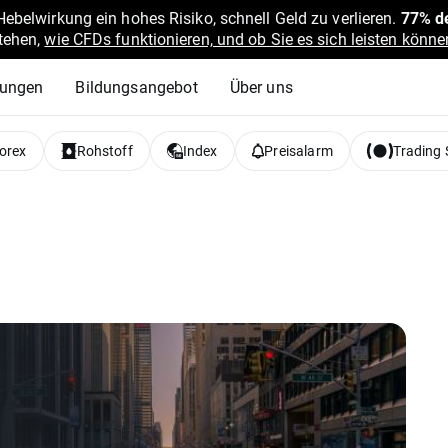
belwirkung ein hohes Risiko, schnell Geld zu verlieren.
77% de
stehen,
wie CFDs funktionieren, und ob Sie es sich leisten können
lungen
Bildungsangebot
Über uns
orex
Rohstoff
Index
Preisalarm
Trading 