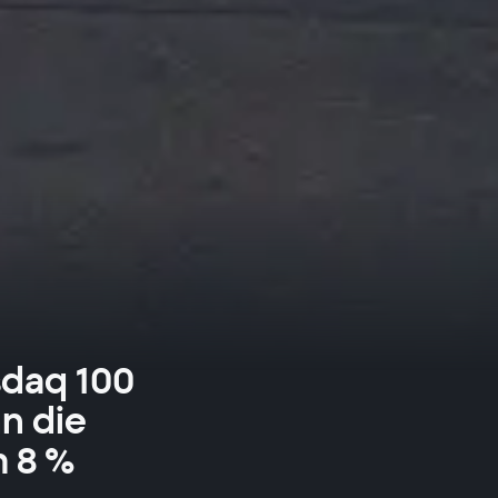
sdaq 100
n die
m 8 %