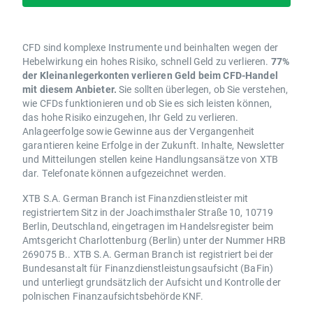
CFD sind komplexe Instrumente und beinhalten wegen der
Hebelwirkung ein hohes Risiko, schnell Geld zu verlieren.
77%
der Kleinanlegerkonten verlieren Geld beim CFD-Handel
mit diesem Anbieter.
Sie sollten überlegen, ob Sie verstehen,
wie CFDs funktionieren und ob Sie es sich leisten können,
das hohe Risiko einzugehen, Ihr Geld zu verlieren.
Anlageerfolge sowie Gewinne aus der Vergangenheit
garantieren keine Erfolge in der Zukunft. Inhalte, Newsletter
und Mitteilungen stellen keine Handlungsansätze von XTB
dar. Telefonate können aufgezeichnet werden.
XTB S.A. German Branch ist Finanzdienstleister mit
registriertem Sitz in der Joachimsthaler Straße 10, 10719
Berlin, Deutschland, eingetragen im Handelsregister beim
Amtsgericht Charlottenburg (Berlin) unter der Nummer HRB
269075 B.. XTB S.A. German Branch ist registriert bei der
Bundesanstalt für Finanzdienstleistungsaufsicht (BaFin)
und unterliegt grundsätzlich der Aufsicht und Kontrolle der
polnischen Finanzaufsichtsbehörde KNF.