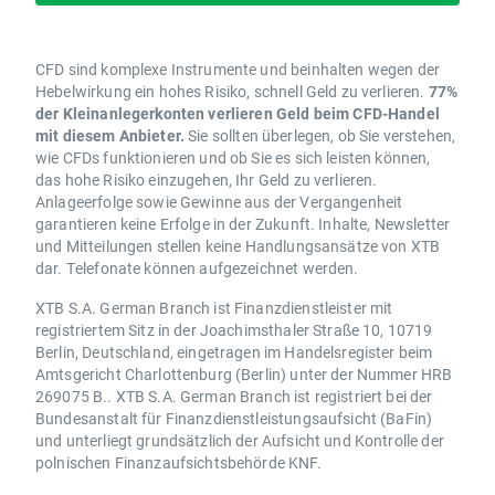
CFD sind komplexe Instrumente und beinhalten wegen der
Hebelwirkung ein hohes Risiko, schnell Geld zu verlieren.
77%
der Kleinanlegerkonten verlieren Geld beim CFD-Handel
mit diesem Anbieter.
Sie sollten überlegen, ob Sie verstehen,
wie CFDs funktionieren und ob Sie es sich leisten können,
das hohe Risiko einzugehen, Ihr Geld zu verlieren.
Anlageerfolge sowie Gewinne aus der Vergangenheit
garantieren keine Erfolge in der Zukunft. Inhalte, Newsletter
und Mitteilungen stellen keine Handlungsansätze von XTB
dar. Telefonate können aufgezeichnet werden.
XTB S.A. German Branch ist Finanzdienstleister mit
registriertem Sitz in der Joachimsthaler Straße 10, 10719
Berlin, Deutschland, eingetragen im Handelsregister beim
Amtsgericht Charlottenburg (Berlin) unter der Nummer HRB
269075 B.. XTB S.A. German Branch ist registriert bei der
Bundesanstalt für Finanzdienstleistungsaufsicht (BaFin)
und unterliegt grundsätzlich der Aufsicht und Kontrolle der
polnischen Finanzaufsichtsbehörde KNF.