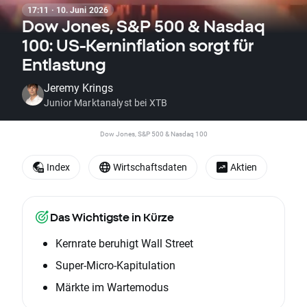
17:11 · 10. Juni 2026
Dow Jones, S&P 500 & Nasdaq
100: US-Kerninflation sorgt für
Entlastung
Jeremy Krings
Junior Marktanalyst bei XTB
Dow Jones, S&P 500 & Nasdaq 100
Index
Wirtschaftsdaten
Aktien
Das Wichtigste in Kürze
Kernrate beruhigt Wall Street
Super-Micro-Kapitulation
Märkte im Wartemodus