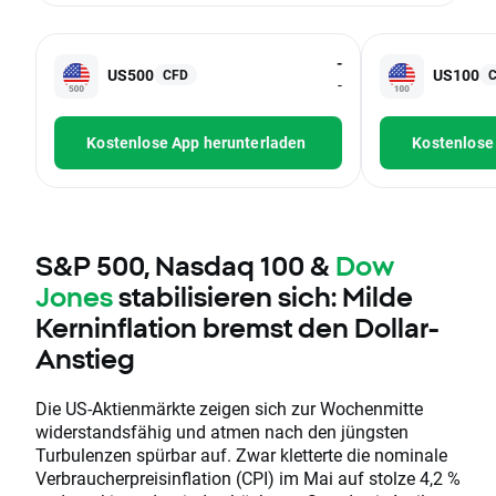
-
US500
US100
CFD
-
Kostenlose App herunterladen
Kostenlose
S&P 500, Nasdaq 100 &
Dow
Jones
stabilisieren sich: Milde
Kerninflation bremst den Dollar-
Anstieg
Die US-Aktienmärkte zeigen sich zur Wochenmitte
widerstandsfähig und atmen nach den jüngsten
Turbulenzen spürbar auf. Zwar kletterte die nominale
Verbraucherpreisinflation (CPI) im Mai auf stolze 4,2 %