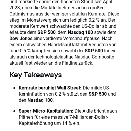
und markierte damit den höchsten Stand seit April
2023, doch die Marktteilnehmer ziehen großen
Optimismus aus der weniger volatilen Kernrate. Diese
stieg im Monatsvergleich um lediglich 0,2 % an. Der
moderate Kernwert schwächte den US-Dollar ab und
erlaubte dem
S&P 500
, dem
Nasdaq 100
sowie dem
Dow Jones
eine verdiente Verschnaufpause. Nach
einem schwachen Handelsauftakt mit Verlusten von
rund 0,5 % kämpfen sich sowohl der
S&P 500
Index
als auch der technologielastige Nasdaq Composite
aktuell fast wieder an die Flatline zurück.
Key Takeaways
Kernrate beruhigt Wall Street:
Die milde US-
Kerninflation von 0,2 % stützt den
S&P 500
und
den
Nasdaq 100
.
Super-Micro-Kapitulation:
Die Aktie bricht nach
Plänen für eine massive 7-Milliarden-Dollar-
Kapitalerhöhung um 14 % ein.