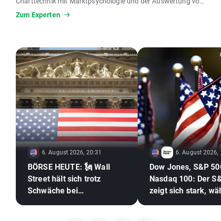
Charttechnik mit Marktpsychologie und der Auswertung von
Stimmungsindikatoren. Sein Ziel ist es, komplexe
Zum Experten
Marktbewegungen verständlich aufzubereiten und Tradern
klare, praxisnahe Orientierung zu geben. Dabei legt er
besonderen Wert auf strukturierte Analysen und
nachvollziehbare Handelsansätze.
6. August 2026, 20:31
6. August 2026,
BÖRSE HEUTE: 🗽 Wall
Dow Jones, S&P 50
Street hält sich trotz
Nasdaq 100: Der S
Schwäche bei
zeigt sich stark, w
Speicheraktien und
der Halbleitersekto
steigendem Ölpreis gut
hinterherhinkt 🚩 W