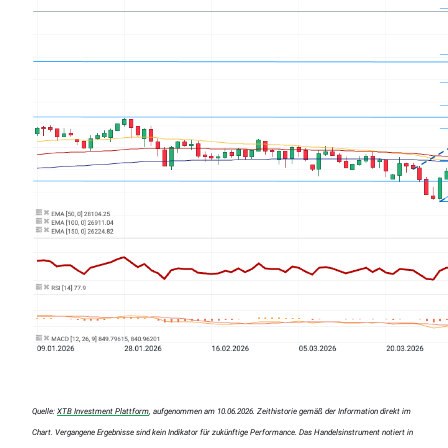
Quelle:
XTB Investment Plattform
, aufgenommen am 10.06.2026. Zeithistorie gemäß der Information direkt im
Chart. Vergangene Ergebnisse sind kein Indikator für zukünftige Performance. Das Handelsinstrument notiert in