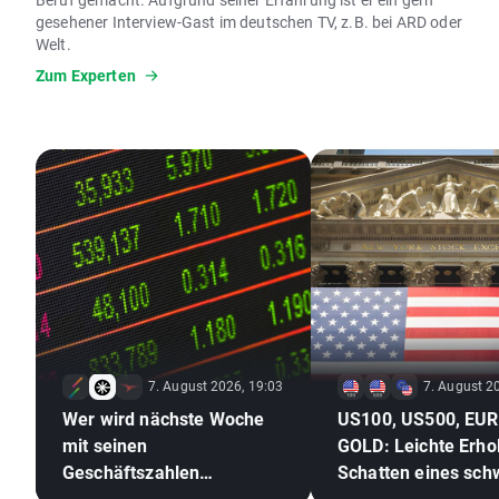
gesehener Interview-Gast im deutschen TV, z.B. bei ARD oder
Welt.
Zum Experten
7. August 2026, 19:03
7. August 2
Wer wird nächste Woche
US100, US500, EU
mit seinen
GOLD: Leichte Erho
Geschäftszahlen
Schatten eines sc
überraschen?
Arbeitsmarktes