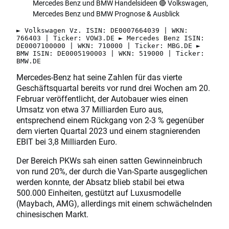
Mercedes Benz und BMW Handelsideen 🔴 Volkswagen,
Mercedes Benz und BMW Prognose & Ausblick
► Volkswagen Vz. ISIN: DE0007664039 | WKN:
766403 | Ticker: VOW3.DE ► Mercedes Benz ISIN:
DE0007100000 | WKN: 710000 | Ticker: MBG.DE ►
BMW ISIN: DE0005190003 | WKN: 519000 | Ticker:
BMW.DE
Mercedes-Benz hat seine Zahlen für das vierte
Geschäftsquartal bereits vor rund drei Wochen am 20.
Februar veröffentlicht, der Autobauer wies einen
Umsatz von etwa 37 Milliarden Euro aus,
entsprechend einem Rückgang von 2-3 % gegenüber
dem vierten Quartal 2023 und einem stagnierenden
EBIT bei 3,8 Milliarden Euro.
Der Bereich PKWs sah einen satten Gewinneinbruch
von rund 20%, der durch die Van-Sparte ausgeglichen
werden konnte, der Absatz blieb stabil bei etwa
500.000 Einheiten, gestützt auf Luxusmodelle
(Maybach, AMG), allerdings mit einem schwächelnden
chinesischen Markt.