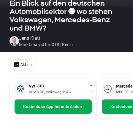
Ein Blick auf den deutschen
Automobilsektor 🔴 wo stehen
Volkswagen, Mercedes-Benz
und BMW?
Jens Klatt
Marktanalyst bei XTB | Berlin
Aktien
-
VW
Mercede
STC
-
VOW3.DE, Volkswagen AG - Preference Shares
MBG.DE, M
Kostenlose App herunterladen
Kostenlose