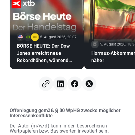
5. August 2026, 20:07
5. August 2026, 18:3
BÖRSE HEUTE: Der Dow
Jones erreicht neue
Hormuz-Abkommen
Rekordhöhen, während
näher
Gold und Silber aufgrund
der Hoffnungen auf ein
Abkommen zwischen den
USA und dem Iran zulegen
Offenlegung gemäß § 80 WpHG zwecks möglicher
Interessenkonflikte
Der Autor (m/w/d) kann in den besprochenen
Wertpapieren bzw. Basiswerten investiert sein.