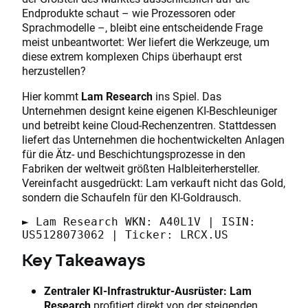
Endprodukte schaut – wie Prozessoren oder
Sprachmodelle –, bleibt eine entscheidende Frage
meist unbeantwortet: Wer liefert die Werkzeuge, um
diese extrem komplexen Chips überhaupt erst
herzustellen?
Hier kommt
Lam Research
ins Spiel. Das
Unternehmen designt keine eigenen KI-Beschleuniger
und betreibt keine Cloud-Rechenzentren. Stattdessen
liefert das Unternehmen die hochentwickelten Anlagen
für die Ätz- und Beschichtungsprozesse in den
Fabriken der weltweit größten Halbleiterhersteller.
Vereinfacht ausgedrückt: Lam verkauft nicht das Gold,
sondern die Schaufeln für den KI-Goldrausch.
► Lam Research WKN: A40L1V | ISIN:
US5128073062 | Ticker: LRCX.US
Key Takeaways
Zentraler KI-Infrastruktur-Ausrüster:
Lam
Research
profitiert direkt von der steigenden