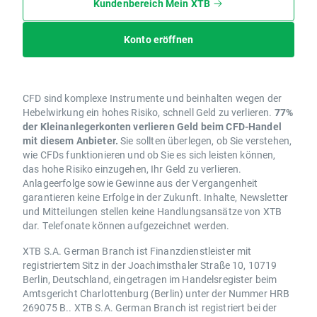
Kundenbereich Mein XTB
Konto eröffnen
CFD sind komplexe Instrumente und beinhalten wegen der
Hebelwirkung ein hohes Risiko, schnell Geld zu verlieren.
77%
der Kleinanlegerkonten verlieren Geld beim CFD-Handel
mit diesem Anbieter.
Sie sollten überlegen, ob Sie verstehen,
wie CFDs funktionieren und ob Sie es sich leisten können,
das hohe Risiko einzugehen, Ihr Geld zu verlieren.
Anlageerfolge sowie Gewinne aus der Vergangenheit
garantieren keine Erfolge in der Zukunft. Inhalte, Newsletter
und Mitteilungen stellen keine Handlungsansätze von XTB
dar. Telefonate können aufgezeichnet werden.
XTB S.A. German Branch ist Finanzdienstleister mit
registriertem Sitz in der Joachimsthaler Straße 10, 10719
Berlin, Deutschland, eingetragen im Handelsregister beim
Amtsgericht Charlottenburg (Berlin) unter der Nummer HRB
269075 B.. XTB S.A. German Branch ist registriert bei der