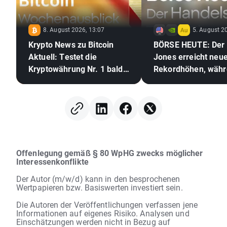
8. August 2026, 13:07
5. August 2
Krypto News zu Bitcoin
BÖRSE HEUTE: Der
Aktuell: Testet die
Jones erreicht neu
Kryptowährung Nr. 1 bald
Rekordhöhen, wäh
die 70.000 US-Dollar? 🪙
Gold und Silber au
der Hoffnungen auf
Abkommen zwische
USA und dem Iran 
Offenlegung gemäß § 80 WpHG zwecks möglicher
Interessenkonflikte
Der Autor (m/w/d) kann in den besprochenen
Wertpapieren bzw. Basiswerten investiert sein.
Die Autoren der Veröffentlichungen verfassen jene
Informationen auf eigenes Risiko. Analysen und
Einschätzungen werden nicht in Bezug auf