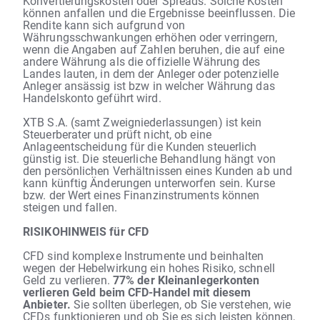
Konvertierungskosten oder Spreads. Solche Kosten
können anfallen und die Ergebnisse beeinflussen. Die
Rendite kann sich aufgrund von
Währungsschwankungen erhöhen oder verringern,
wenn die Angaben auf Zahlen beruhen, die auf eine
andere Währung als die offizielle Währung des
Landes lauten, in dem der Anleger oder potenzielle
Anleger ansässig ist bzw in welcher Währung das
Handelskonto geführt wird.
XTB S.A. (samt Zweigniederlassungen) ist kein
Steuerberater und prüft nicht, ob eine
Anlageentscheidung für die Kunden steuerlich
günstig ist. Die steuerliche Behandlung hängt von
den persönlichen Verhältnissen eines Kunden ab und
kann künftig Änderungen unterworfen sein. Kurse
bzw. der Wert eines Finanzinstruments können
steigen und fallen.
RISIKOHINWEIS für CFD
CFD sind komplexe Instrumente und beinhalten
wegen der Hebelwirkung ein hohes Risiko, schnell
Geld zu verlieren.
77% der Kleinanlegerkonten
verlieren Geld beim CFD-Handel mit diesem
Anbieter.
Sie sollten überlegen, ob Sie verstehen, wie
CFDs
funktionieren und ob Sie es sich leisten können,