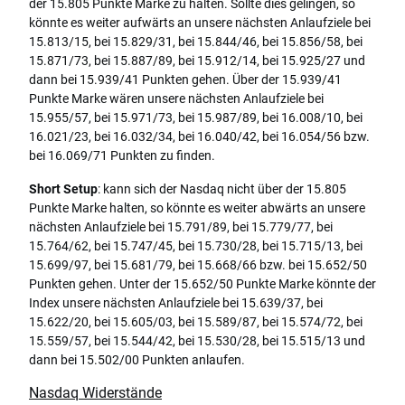
der 15.805 Punkte Marke zu halten. Sollte dies gelingen, so
könnte es weiter aufwärts an unsere nächsten Anlaufziele bei
15.813/15, bei 15.829/31, bei 15.844/46, bei 15.856/58, bei
15.871/73, bei 15.887/89, bei 15.912/14, bei 15.925/27 und
dann bei 15.939/41 Punkten gehen. Über der 15.939/41
Punkte Marke wären unsere nächsten Anlaufziele bei
15.955/57, bei 15.971/73, bei 15.987/89, bei 16.008/10, bei
16.021/23, bei 16.032/34, bei 16.040/42, bei 16.054/56 bzw.
bei 16.069/71 Punkten zu finden.
Short Setup
: kann sich der Nasdaq nicht über der 15.805
Punkte Marke halten, so könnte es weiter abwärts an unsere
nächsten Anlaufziele bei 15.791/89, bei 15.779/77, bei
15.764/62, bei 15.747/45, bei 15.730/28, bei 15.715/13, bei
15.699/97, bei 15.681/79, bei 15.668/66 bzw. bei 15.652/50
Punkten gehen. Unter der 15.652/50 Punkte Marke könnte der
Index unsere nächsten Anlaufziele bei 15.639/37, bei
15.622/20, bei 15.605/03, bei 15.589/87, bei 15.574/72, bei
15.559/57, bei 15.544/42, bei 15.530/28, bei 15.515/13 und
dann bei 15.502/00 Punkten anlaufen.
Nasdaq Widerstände