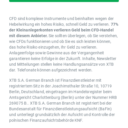
CFD sind komplexe Instrumente und beinhalten wegen der
Hebelwirkung ein hohes Risiko, schnell Geld zu verlieren.
77%
der Kleinanlegerkonten verlieren Geld beim CFD-Handel
mit diesem Anbieter.
Sie sollten überlegen, ob Sie verstehen,
wie CFDs funktionieren und ob Sie es sich leisten können,
das hohe Risiko einzugehen, Ihr Geld zu verlieren.
Anlageerfolge sowie Gewinne aus der Vergangenheit
garantieren keine Erfolge in der Zukunft. Inhalte, Newsletter
und Mitteilungen stellen keine Handlungsansätze von XTB
dar. Telefonate können aufgezeichnet werden.
XTB S.A. German Branch ist Finanzdienstleister mit
registriertem Sitz in der Joachimsthaler Straße 10, 10719
Berlin, Deutschland, eingetragen im Handelsregister beim
Amtsgericht Charlottenburg (Berlin) unter der Nummer HRB
269075 B.. XTB S.A. German Branch ist registriert bei der
Bundesanstalt für Finanzdienstleistungsaufsicht (BaFin)
und unterliegt grundsätzlich der Aufsicht und Kontrolle der
polnischen Finanzaufsichtsbehörde KNF.