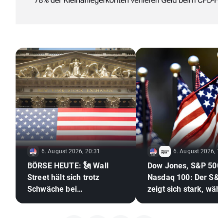
6. August 2026, 20:31
6. August 2026,
BÖRSE HEUTE: 🗽 Wall
Dow Jones, S&P 50
Street hält sich trotz
Nasdaq 100: Der S
Schwäche bei
zeigt sich stark, w
Speicheraktien und
der Halbleitersekto
steigendem Ölpreis gut
hinterherhinkt 🚩 W