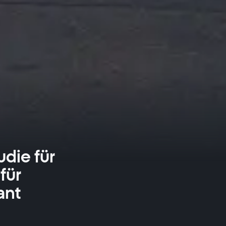
udie für
für
ant