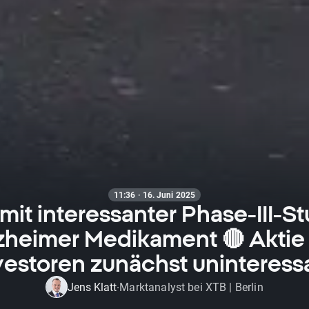
11:36 · 16. Juni 2025
it interessanter Phase-III-St
zheimer Medikament 🔴 Aktie 
vestoren zunächst uninteress
Jens Klatt
Marktanalyst bei XTB | Berlin
·