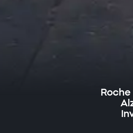
Roche m
Al
In