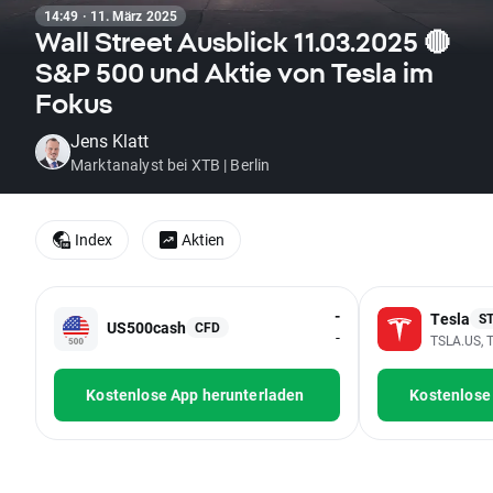
14:49 · 11. März 2025
Wall Street Ausblick 11.03.2025 🔴
S&P 500 und Aktie von Tesla im
Fokus
Jens Klatt
Marktanalyst bei XTB | Berlin
Index
Aktien
-
Tesla
S
US500cash
CFD
-
TSLA.US, T
Kostenlose App herunterladen
Kostenlose