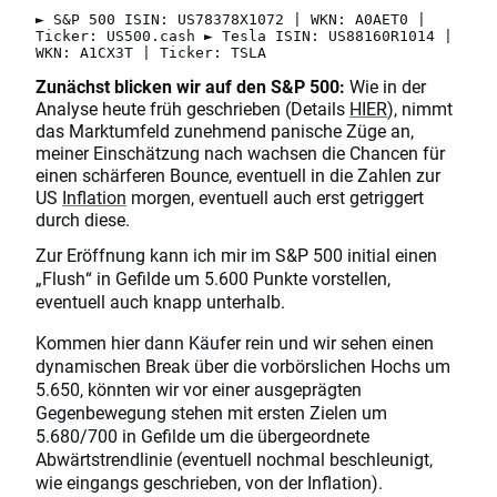
► S&P 500 ISIN: US78378X1072 | WKN: A0AET0 |
Ticker: US500.cash ► Tesla ISIN: US88160R1014 |
WKN: A1CX3T | Ticker: TSLA
Zunächst blicken wir auf den S&P 500:
Wie in der
Analyse heute früh geschrieben (Details
HIER
), nimmt
das Marktumfeld zunehmend panische Züge an,
meiner Einschätzung nach wachsen die Chancen für
einen schärferen Bounce, eventuell in die Zahlen zur
US
Inflation
morgen, eventuell auch erst getriggert
durch diese.
Zur Eröffnung kann ich mir im S&P 500 initial einen
„Flush“ in Gefilde um 5.600 Punkte vorstellen,
eventuell auch knapp unterhalb.
Kommen hier dann Käufer rein und wir sehen einen
dynamischen Break über die vorbörslichen Hochs um
5.650, könnten wir vor einer ausgeprägten
Gegenbewegung stehen mit ersten Zielen um
5.680/700 in Gefilde um die übergeordnete
Abwärtstrendlinie (eventuell nochmal beschleunigt,
wie eingangs geschrieben, von der Inflation).