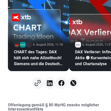
6. August 2026, 11:18
6. August 2026, 11:0
CHART des Tages: DAX
DAX Verlierer: Infi
hält sich nahe Allzeithoch!
Aktie 🔴 Kursentwicklung
Siemens und die Deutsche
und Chartanalyse
Telekom glänzen mit
Geschäftszahlen!
Offenlegung gemäß § 80 WpHG zwecks möglicher
Interessenkonflikte